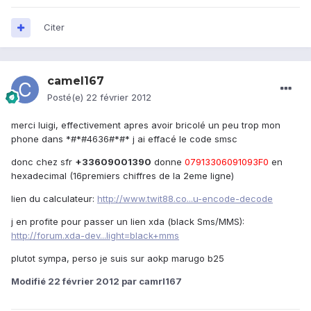
Citer
camel167
Posté(e)
22 février 2012
merci luigi, effectivement apres avoir bricolé un peu trop mon
phone dans *#*#4636#*#* j ai effacé le code smsc
donc chez sfr
+33609001390
donne
07913306091093F0
en
hexadecimal (16premiers chiffres de la 2eme ligne)
lien du calculateur:
http://www.twit88.co...u-encode-decode
j en profite pour passer un lien xda (black Sms/MMS):
http://forum.xda-dev...light=black+mms
plutot sympa, perso je suis sur aokp marugo b25
Modifié
22 février 2012
par camrl167