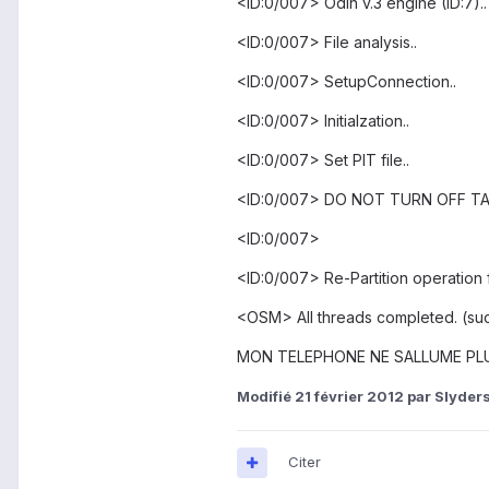
<ID:0/007> Odin v.3 engine (ID:7)..
<ID:0/007> File analysis..
<ID:0/007> SetupConnection..
<ID:0/007> Initialzation..
<ID:0/007> Set PIT file..
<ID:0/007> DO NOT TURN OFF TA
<ID:0/007>
<ID:0/007> Re-Partition operation f
<OSM> All threads completed. (suc
MON TELEPHONE NE SALLUME PLUS !!
Modifié
21 février 2012
par Slyder
Citer