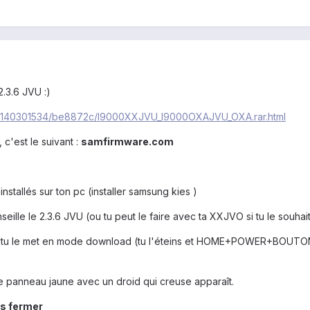
2.3.6 JVU :)
/dl/140301534/be8872c/I9000XXJVU_I9000OXAJVU_OXA.rar.html
c'est le suivant :
samfirmware.com
installés sur ton pc (installer samsung kies )
seille le 2.3.6 JVU (ou tu peut le faire avec ta XXJVO si tu le souhai
is tu le met en mode download (tu l'éteins et HOME+POWER+BOU
 panneau jaune avec un droid qui creuse apparaît.
es fermer