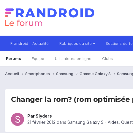
Frandroid - Actualité
Rubriques du site
Sections du f
Forums
Équipe
Utilisateurs en ligne
Clubs
Accueil
Smartphones
Samsung
Gamme Galaxy S
Samsung
Changer la rom? (rom optimisée 
Par
Slyders
21 février 2012
dans
Samsung Galaxy S - Aides, Ques