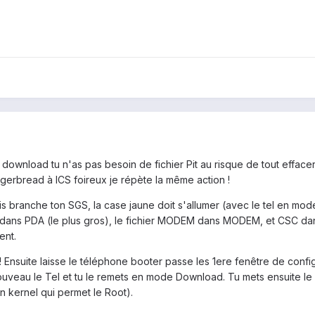
de download tu n'as pas besoin de fichier Pit au risque de tout effacer
erbread à ICS foireux je répète la même action !
is branche ton SGS, la case jaune doit s'allumer (avec le tel en m
ar dans PDA (le plus gros), le fichier MODEM dans MODEM, et CSC da
ent.
r ! Ensuite laisse le téléphone booter passe les 1ere fenêtre de confi
 nouveau le Tel et tu le remets en mode Download. Tu mets ensuite le 
n kernel qui permet le Root).