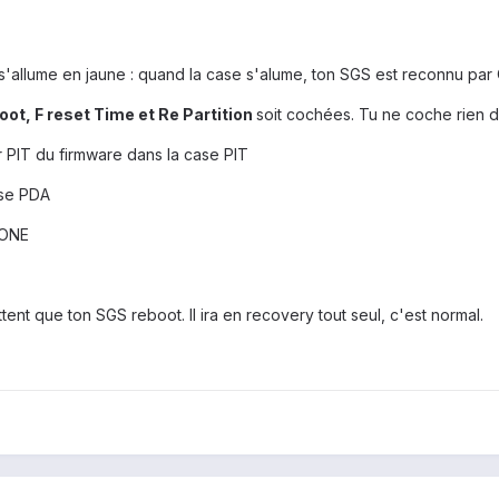
'allume en jaune : quand la case s'alume, ton SGS est reconnu par 
oot, F reset Time et Re Partition
soit cochées. Tu ne coche rien d
 PIT du firmware dans la case PIT
ase PDA
HONE
 attent que ton SGS reboot. Il ira en recovery tout seul, c'est normal.