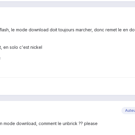
e flash, le mode download doit toujours marcher, donc remet le en d
it, en solo c'est nickel
3
Aute
 en mode download, comment le unbrick ?? please