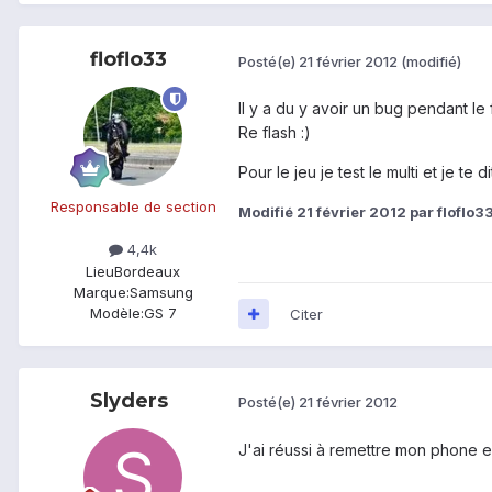
floflo33
Posté(e)
21 février 2012
(modifié)
Il y a du y avoir un bug pendant l
Re flash :)
Pour le jeu je test le multi et je te d
Responsable de section
Modifié
21 février 2012
par floflo3
4,4k
Lieu
Bordeaux
Marque:
Samsung
Modèle:
GS 7
Citer
Slyders
Posté(e)
21 février 2012
J'ai réussi à remettre mon phone