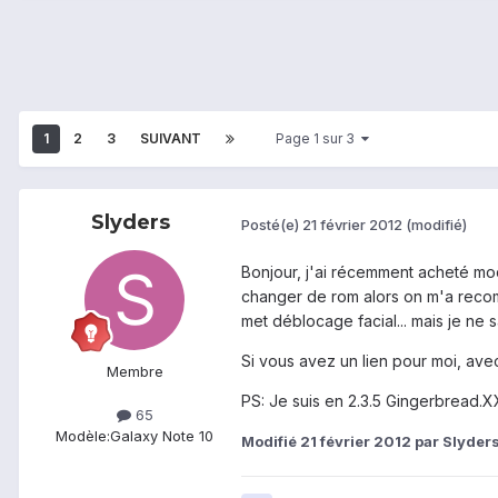
1
2
3
SUIVANT
Page 1 sur 3
Slyders
Posté(e)
21 février 2012
(modifié)
Bonjour, j'ai récemment acheté mod
changer de rom alors on m'a reco
met déblocage facial... mais je ne sa
Si vous avez un lien pour moi, avec u
Membre
PS: Je suis en 2.3.5 Gingerbread.
65
Modèle:
Galaxy Note 10
Modifié
21 février 2012
par Slyder