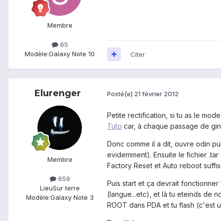
Membre
65
Modèle:
Galaxy Note 10
Citer
Elurenger
Posté(e)
21 février 2012
Petite rectification, si tu as le mo
Tuto
car, à chaque passage de ging
Donc comme il a dit, ouvre odin pu
evidemment). Ensuite le fichier .t
Membre
Factory Reset et Auto reboot suffis
659
Puis start et ça devrait fonctionne
Lieu
Sur terre
(langue...etc), et là tu eteinds de
Modèle:
Galaxy Note 3
ROOT dans PDA et tu flash (c'est u