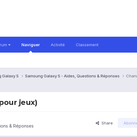
orum
Naviguer
Activité
Classement
 Galaxy S
Samsung Galaxy S - Aides, Questions & Réponses
Chang
pour jeux)
Share
Abonn
tions & Réponses