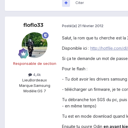
Citer
floflo33
Posté(e)
21 février 2012
Salut, la rom que tu cherche est la 
Disponible ici :
http://hotfile.com
Si ça te demande un mot de passe, 
Responsable de section
Pour le flash :
4,4k
- Tu doit avoir les drivers samsung 
Lieu
Bordeaux
Marque:
Samsung
- télécharger un firmware, je te con
Modèle:
GS 7
Tu débranche ton SGS du pc, pu
- en même temps)
Tu est en mode download quand le
Ensuite tu ouvre Odin
en ayant ki