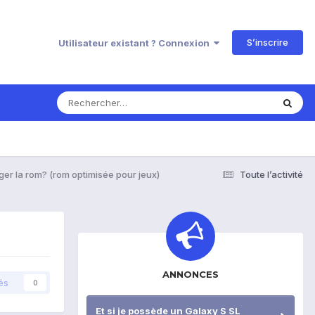
S’inscrire
Utilisateur existant ? Connexion
er la rom? (rom optimisée pour jeux)
Toute l’activité
ANNONCES
és
0
Et si je possède un Galaxy S SL