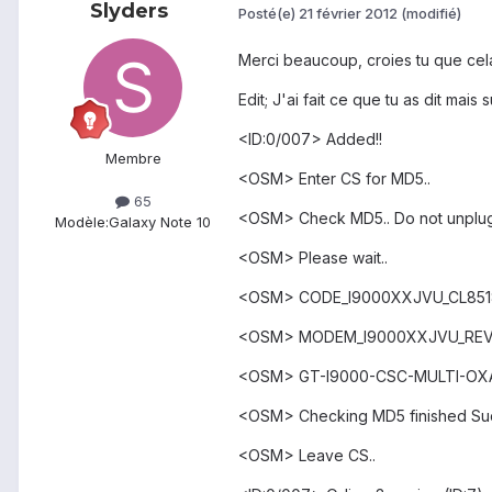
Slyders
Posté(e)
21 février 2012
(modifié)
Merci beaucoup, croies tu que ce
Edit; J'ai fait ce que tu as dit mais s
<ID:0/007> Added!!
Membre
<OSM> Enter CS for MD5..
65
<OSM> Check MD5.. Do not unplug 
Modèle:
Galaxy Note 10
<OSM> Please wait..
<OSM> CODE_I9000XXJVU_CL851880_
<OSM> MODEM_I9000XXJVU_REV_00_
<OSM> GT-I9000-CSC-MULTI-OXAJV
<OSM> Checking MD5 finished Suce
<OSM> Leave CS..