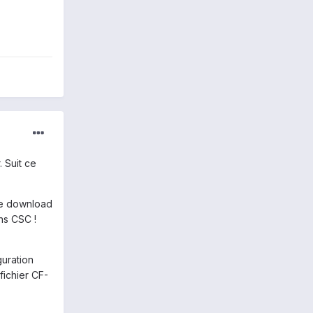
. Suit ce
ode download
ns CSC !
guration
fichier CF-