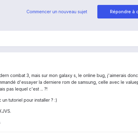
Commencer un nouveau sujet
Répondre à c
ern combat 3, mais sur mon galaxy s, le online bug, j'aimerais donc
mmandé d'essayer la derniere rom de samsung, celle avec le value
is pas lequel c'est ... ?!
n tutoriel pour installer ? :)
XXJVS.
s