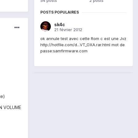
54 posts
2 posts
POSTS POPULAIRES
sk4c
21 février 2012
ok annule test avec cette Rom c est une Jvz
http://hotfile.com/d...VT_OXA.rar.html mot de
passe:samfirmware.com
te)
TON VOLUME