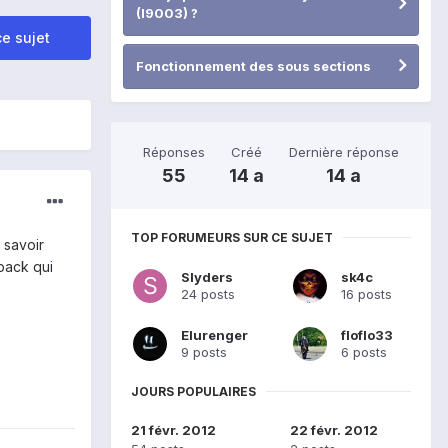
(I9003) ?
e sujet
Fonctionnement des sous sections
Réponses
Créé
Dernière réponse
55
14 a
14 a
TOP FORUMEURS SUR CE SUJET
 savoir
pack qui
Slyders
sk4c
24 posts
16 posts
Elurenger
floflo33
9 posts
6 posts
JOURS POPULAIRES
21 févr. 2012
22 févr. 2012