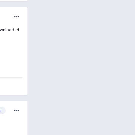
ownload et
ur