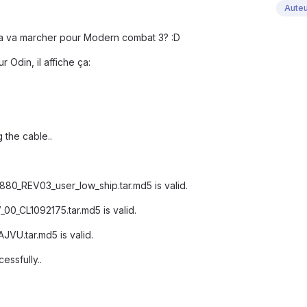
Aute
la va marcher pour Modern combat 3? :D
ur Odin, il affiche ça:
the cable..
REV03_user_low_ship.tar.md5 is valid.
CL1092175.tar.md5 is valid.
U.tar.md5 is valid.
ssfully..