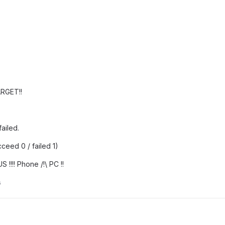
RGET!!
ailed.
ceed 0 / failed 1)
!! Phone /!\ PC !!
s