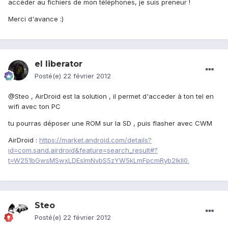
accéder au fichiers de mon téléphones, je suis preneur !
Merci d'avance :)
el liberator
Posté(e)
22 février 2012
@Steo , AirDroid est la solution , il permet d'acceder à ton tel en
wifi avec ton PC
tu pourras déposer une ROM sur la SD , puis flasher avec CWM
AirDroid :
https://market.android.com/details?
id=com.sand.airdroid&feature=search_result#?
t=W251bGwsMSwxLDEsImNvbS5zYW5kLmFpcmRyb2lkIl0.
Steo
Posté(e)
22 février 2012