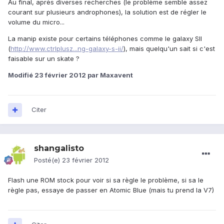
Au final, après diverses recherches (le problème semble assez
courant sur plusieurs androphones), la solution est de régler le
volume du micro...
La manip existe pour certains téléphones comme le galaxy SII
(
http://www.ctrlplusz...ng-galaxy-s-ii/
), mais quelqu'un sait si c'est
faisable sur un skate ?
Modifié
23 février 2012
par Maxavent
Citer
shangalisto
Posté(e)
23 février 2012
Flash une ROM stock pour voir si sa règle le problème, si sa le
règle pas, essaye de passer en Atomic Blue (mais tu prend la V7)