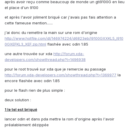
après avoir reçu comme beaucoup de monde un gti9100G en lieu
et place d'un 9100
et après l'avoir joliment briqué car j'avais pas fais attention a
cette fameuse mention.......
j'ai donc du remettre la main sur une rom d'origine
http://www.hotfile.com/dl/146974224/d6823eb/I9100GXXKL5_I910
0GXEFKL3_XEF.zip.html
flashée avec odin 1.85
une autre trouvée sur xda
http://forum.xda-
developers.com/showthread.php?t=1496938
pour le root trouvé sur xda que je remercie au passage
http://forum.xda-developers.com/showthread.php?t=1369977
la
encore flashée avec odin 1.85
pour le flash rien de plus simple :
deux solution :
1 le tel est briqué
lancer odin et dans pda mettre la rom d'origine après l'avoir
préalablement dézippée