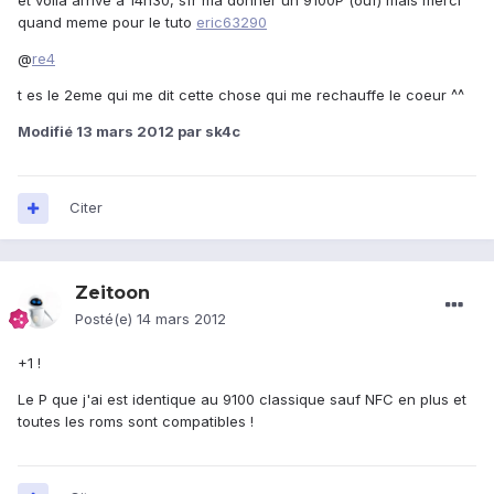
et voila arrive a 14h30, sfr ma donner un 9100P (ouf) mais merci
quand meme pour le tuto
eric63290
@
re4
t es le 2eme qui me dit cette chose qui me rechauffe le coeur ^^
Modifié
13 mars 2012
par sk4c
Citer
Zeitoon
Posté(e)
14 mars 2012
+1 !
Le P que j'ai est identique au 9100 classique sauf NFC en plus et
toutes les roms sont compatibles !