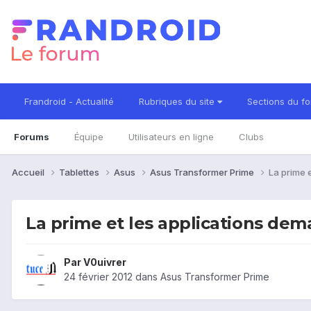
Frandroid - Actualité
Rubriques du site
Sections du f
Forums
Équipe
Utilisateurs en ligne
Clubs
Accueil
Tablettes
Asus
Asus Transformer Prime
La prime e
La prime et les applications dema
Par
V0uivrer
24 février 2012
dans
Asus Transformer Prime