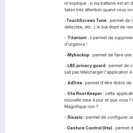
m'explique : si ma batterie est en
faites très attention quand vous ov
-
TouchScreen Tune
: permet de r
détectée, etc...) le but étant de re
-
Titanium
: il permet de supprime
d'urgence !
-
Mybackup
: permet de faire une
-
LBE privacy guard
: permet de co
sait pas télécharger l'application à 
-
Adfree
: permet d'être libéré de
-
Ota Root Keeper
: cette applicat
nouvelle mise à jour et que vous l'
Magnifique non ?
-
Sixaxis :
permet de configurer un
-
Gesture Control (lite)
: permet d