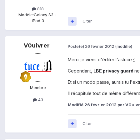
818
Modèle:
Galaxy S3 +
iPad 3
Citer
V0uivrer
Posté(e)
26 février 2012
(modifié)
Merci je viens d'éditer l'astuce ;)
Cependant,
LBE privacy guard
ne
Et si un modo passe, aurais tu l'e
Membre
Il récapitule tout de même différent
43
Modifié
26 février 2012
par V0uivr
Citer