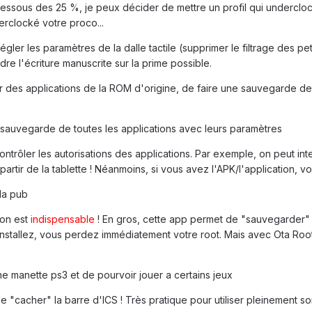
 dessous des 25 %, je peux décider de mettre un profil qui undercl
erclocké votre proco...
égler les paramètres de la dalle tactile (supprimer le filtrage des p
ndre l'écriture manuscrite sur la prime possible.
r des applications de la ROM d'origine, de faire une sauvegarde de
 sauvegarde de toutes les applications avec leurs paramètres
ntrôler les autorisations des applications. Par exemple, on peut inter
partir de la tablette ! Néanmoins, si vous avez l'APK/l'application, vou
 la pub
ion est
indispensable
! En gros, cette app permet de "sauvegarder"
installez, vous perdez immédiatement votre root. Mais avec Ota Root 
e manette ps3 et de pourvoir jouer a certains jeux
e "cacher" la barre d'ICS ! Très pratique pour utiliser pleinement so