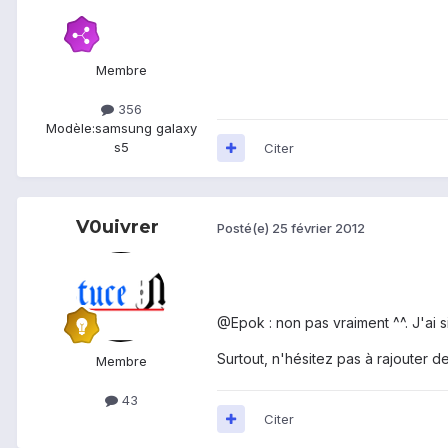
Membre
356
Modèle:
samsung galaxy
s5
Citer
V0uivrer
Posté(e)
25 février 2012
@Epok : non pas vraiment ^^. J'ai s
Surtout, n'hésitez pas à rajouter des
Membre
43
Citer