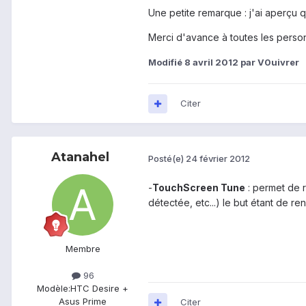
Une petite remarque : j'ai aperçu q
Merci d'avance à toutes les person
Modifié
8 avril 2012
par V0uivrer
Citer
Atanahel
Posté(e)
24 février 2012
-
TouchScreen Tune
: permet de r
détectée, etc...) le but étant de re
Membre
96
Modèle:
HTC Desire +
Asus Prime
Citer