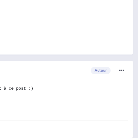
Auteur
t à ce post :)
)