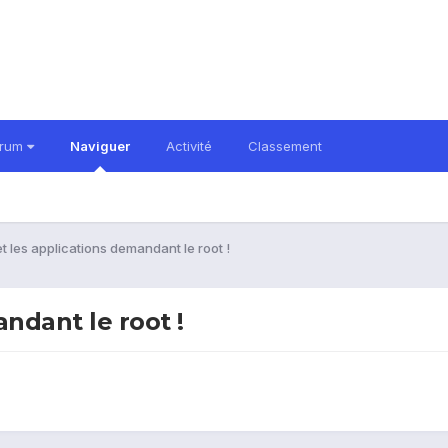
orum
Naviguer
Activité
Classement
t les applications demandant le root !
ndant le root !