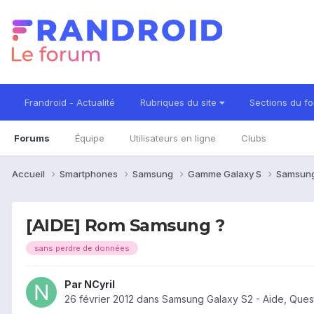
Frandroid - Actualité
Rubriques du site
Sections du f
Forums
Équipe
Utilisateurs en ligne
Clubs
Accueil
Smartphones
Samsung
Gamme Galaxy S
Samsung
[AIDE] Rom Samsung ?
sans perdre de données
Par
NCyril
26 février 2012
dans
Samsung Galaxy S2 - Aide, Ques