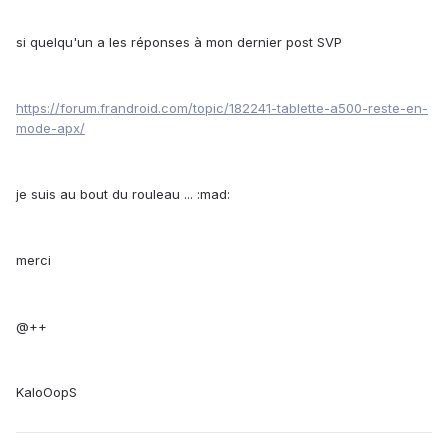
si quelqu'un a les réponses à mon dernier post SVP
https://forum.frandroid.com/topic/182241-tablette-a500-reste-en-
mode-apx/
je suis au bout du rouleau ... :mad:
merci
@++
KaloOopS