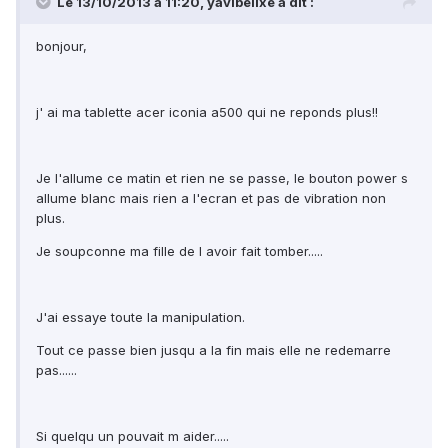
Le 13/10/2013 à 11:20, yavibelixe a dit :
bonjour,
j' ai ma tablette acer iconia a500 qui ne reponds plus!!
Je l'allume ce matin et rien ne se passe, le bouton power s
allume blanc mais rien a l'ecran et pas de vibration non
plus.
Je soupconne ma fille de l avoir fait tomber.....
J'ai essaye toute la manipulation.
Tout ce passe bien jusqu a la fin mais elle ne redemarre
pas......
Si quelqu un pouvait m aider.....