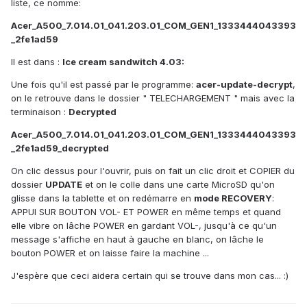
liste, ce nomme:
Acer_A500_7.014.01_041.203.01_COM_GEN1_1333444043393
_2fe1ad59
Il est dans :
Ice cream sandwitch 4.03:
Une fois qu'il est passé par le programme:
acer-update-decrypt
,
on le retrouve dans le dossier " TELECHARGEMENT " mais avec la
terminaison :
Decrypted
Acer_A500_7.014.01_041.203.01_COM_GEN1_1333444043393
_2fe1ad59_decrypted
On clic dessus pour l'ouvrir, puis on fait un clic droit et COPIER du
dossier
UPDATE
et on le colle dans une carte MicroSD qu'on
glisse dans la tablette et on redémarre en
mode RECOVERY
:
APPUI SUR BOUTON VOL- ET POWER en même temps et quand
elle vibre on lâche POWER en gardant VOL-, jusqu'à ce qu'un
message s'affiche en haut à gauche en blanc, on lâche le
bouton POWER et on laisse faire la machine ...
J'espère que ceci aidera certain qui se trouve dans mon cas... :)