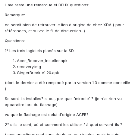
Il me reste une remarque et DEUX questions:
Remarque:
ce serait bien de retrouver le lien d'origine de chez XDA ( pour
références, et suivre le fil de discussion...)
Questions:
1° Les trois logiciels placés sur la SD
Acer_Recover_Installer.apk
recovery.img
GingerBreak-v1.20.apk
(dont le dernier a été remplacé par la version 1.3 comme conseillé
)
Se sont-ils installés? si oui, par quel 'miracle' ? (je n'ai rien vu
apparaitre lors du flashage)
vu que le flashage est celui d'origine ACER?
2° s'ils le sont, où et comment les utiliser / à quoi servent-ils ?
( mes questions sont sans doute un peu idiotes, mais je suis