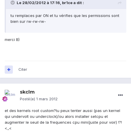
Le 28/02/2012 à 17:16, br1ce a dit :
tu remplaces par ON et tu vérifies que les permissions sont
bien sur rw-rw-rw-
merci B)
flytouch 7
Citer
skclm
Posté(e)
1 mars 2012
et des kernels root custom?tu peux tenter aussi (pas un kernel
qui undervolt ou underclock)/ou alors installer setcpu et
augmenter le seuil de la frequences cpu mini(juste pour voir) !?!
<_<