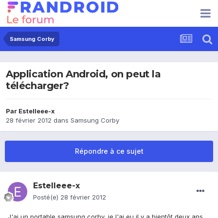
Samsung Corby
Application Android, on peut la
télécharger?
Par
Estelleee-x
28 février 2012
dans
Samsung Corby
Répondre à ce sujet
Estelleee-x
Posté(e)
28 février 2012
J'ai un portable samsung corby, je l'ai eu il y a bientôt deux ans,