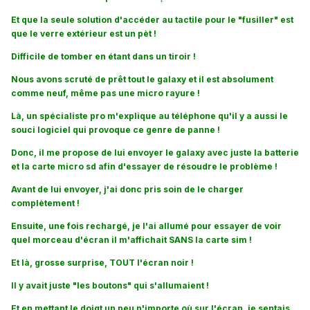
Et que la seule solution d'accéder au tactile pour le "fusiller" est
que le verre extérieur est un pèt !
Difficile de tomber en étant dans un tiroir !
Nous avons scruté de prêt tout le galaxy et il est absolument
comme neuf, même pas une micro rayure !
Là, un spécialiste pro m'explique au téléphone qu'il y a aussi le
souci logiciel qui provoque ce genre de panne !
Donc, il me propose de lui envoyer le galaxy avec juste la batterie
et la carte micro sd afin d'essayer de résoudre le problème !
Avant de lui envoyer, j'ai donc pris soin de le charger
complètement !
Ensuite, une fois rechargé, je l'ai allumé pour essayer de voir
quel morceau d'écran il m'affichait SANS la carte sim !
Et là, grosse surprise, TOUT l'écran noir !
Il y avait juste "les boutons" qui s'allumaient !
Et en mettant le doigt un peu n'importe où sur l'écran, je sentais