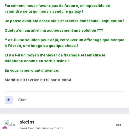
Forcément, nous n'avons pas de facture, et impossible de
rejoindre celui qui nous a vendu le galaxy !
Je pense avoir été assez clair et précise dans toute l'explication !
Quelqu'un aurait-il miraculeusement une solution ???
Y a t-il une solution pour déjà, retrouver un affichage quelconque
à l'écran, une image ou quelque chose ?
Et y a t-il un moyen d'enlever ce flashage et remettre le
téléphone comme en sorti d'usine ?
En vous remerciant d'avance.
Modifié
29 février 2012
par Vick64
Citer
skclm
Posté(e)
29 février 2012