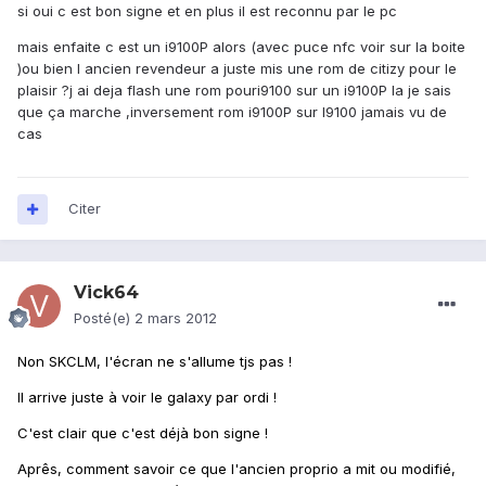
si oui c est bon signe et en plus il est reconnu par le pc
mais enfaite c est un i9100P alors (avec puce nfc voir sur la boite
)ou bien l ancien revendeur a juste mis une rom de citizy pour le
plaisir ?j ai deja flash une rom pouri9100 sur un i9100P la je sais
que ça marche ,inversement rom i9100P sur I9100 jamais vu de
cas
Citer
Vick64
Posté(e)
2 mars 2012
Non SKCLM, l'écran ne s'allume tjs pas !
Il arrive juste à voir le galaxy par ordi !
C'est clair que c'est déjà bon signe !
Aprês, comment savoir ce que l'ancien proprio a mit ou modifié,