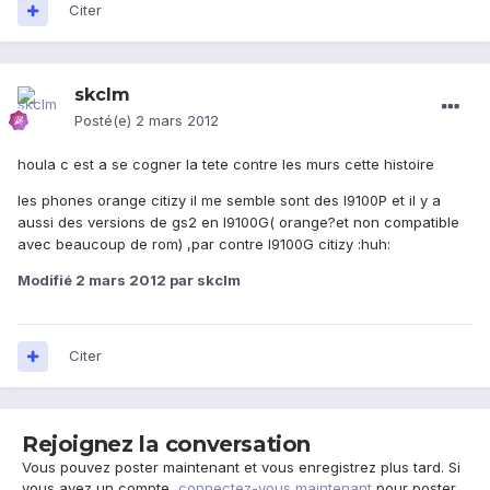
Citer
skclm
Posté(e)
2 mars 2012
houla c est a se cogner la tete contre les murs cette histoire
les phones orange citizy il me semble sont des I9100P et il y a
aussi des versions de gs2 en I9100G( orange?et non compatible
avec beaucoup de rom) ,par contre I9100G citizy :huh:
Modifié
2 mars 2012
par skclm
Citer
Rejoignez la conversation
Vous pouvez poster maintenant et vous enregistrez plus tard. Si
vous avez un compte,
connectez-vous maintenant
pour poster.