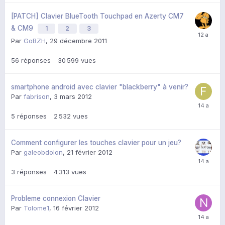
[PATCH] Clavier BlueTooth Touchpad en Azerty CM7
& CM9
1
2
3
Par
GoBZH
,
29 décembre 2011
56
réponses
30 599
vues
smartphone android avec clavier "blackberry" à venir?
Par
fabrison
,
3 mars 2012
5
réponses
2 532
vues
Comment configurer les touches clavier pour un jeu?
Par
galeobdolon
,
21 février 2012
3
réponses
4 313
vues
Probleme connexion Clavier
Par
Tolome1
,
16 février 2012