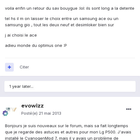
voila enfin un retour du sav bouygue :lol: ils sont long a la detente
tel hs il m on laisser le choix entre un samsung ace ou un
samsung gio , tout les deux neuf et desimloker bien sur
j ai choisi le ace
adieu monde du optimus one :P
Citer
1 year later...
evowizz
Posté(e)
21 mai 2013
Bonjours je suis nouveaux sur le forum, mais sa fait longtemps
que je regarde des astuces et autres pour mon Lg P500. J'avais
installé le CyanogenMod 7, mais il y avais un problème de