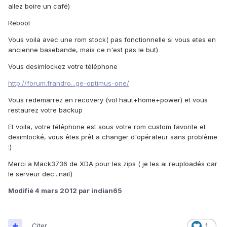
allez boire un café)
Reboot
Vous voila avec une rom stock( pas fonctionnelle si vous etes en
ancienne basebande, mais ce n'est pas le but)
Vous desimlockez votre téléphone
http://forum.frandro...ge-optimus-one/
Vous redemarrez en recovery (vol haut+home+power) et vous
restaurez votre backup
Et voila, votre téléphone est sous votre rom custom favorite et
desimlocké, vous êtes prêt a changer d'opérateur sans problème
:)
Merci a Mack3736 de XDA pour les zips ( je les ai reuploadés car
le serveur dec...nait)
Modifié
4 mars 2012
par indian65
Citer
1