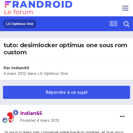
LG Optimus One
tuto: desimlocker optimus one sous rom
custom
Par
indian65
4 mars 2012
dans
LG Optimus One
Répondre à ce sujet
indian65
Posté(e)
4 mars 2012
Si vous n'avez pas conservé votre backup originel, et que vous