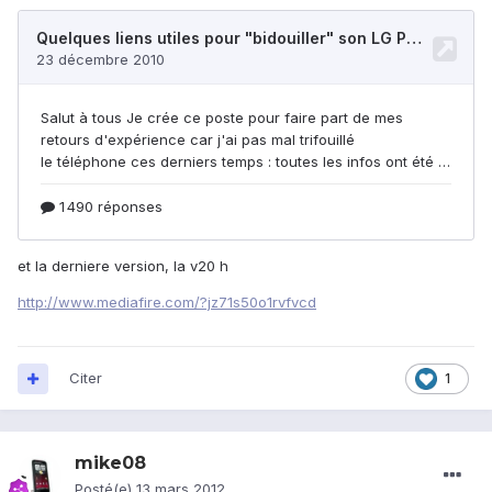
et la derniere version, la v20 h
http://www.mediafire.com/?jz71s50o1rvfvcd
Citer
1
mike08
Posté(e)
13 mars 2012