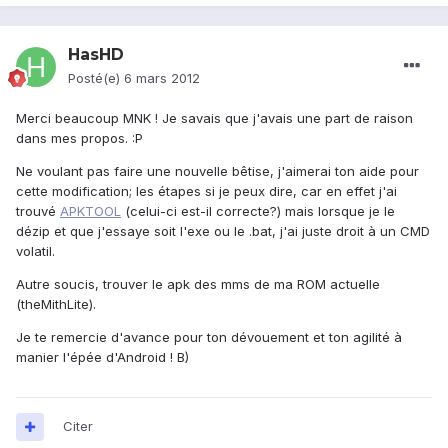
HasHD
Posté(e)
6 mars 2012
Merci beaucoup MNK ! Je savais que j'avais une part de raison
dans mes propos. :P
Ne voulant pas faire une nouvelle bêtise, j'aimerai ton aide pour
cette modification; les étapes si je peux dire, car en effet j'ai
trouvé
APKTOOL
(celui-ci est-il correcte?) mais lorsque je le
dézip et que j'essaye soit l'exe ou le .bat, j'ai juste droit à un CMD
volatil.
Autre soucis, trouver le apk des mms de ma ROM actuelle
(theMithLite).
Je te remercie d'avance pour ton dévouement et ton agilité à
manier l'épée d'Android ! B)
Citer