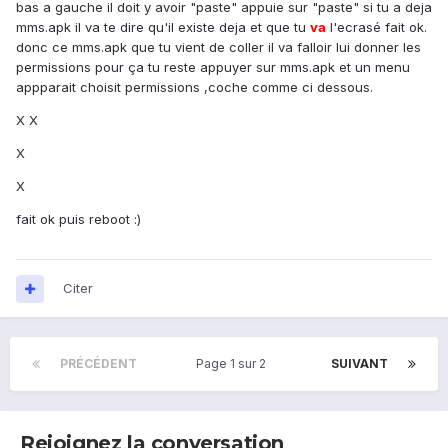
bas a gauche il doit y avoir "paste" appuie sur "paste" si tu a deja
mms.apk il va te dire qu'il existe deja et que tu
va
l'ecrasé fait ok.
donc ce mms.apk que tu vient de coller il va falloir lui donner les
permissions pour ça tu reste appuyer sur mms.apk et un menu
appparait choisit permissions ,coche comme ci dessous.
X X
X
X
fait ok puis reboot :)
Citer
PRÉCÉDENT
Page 1 sur 2
SUIVANT
Rejoignez la conversation