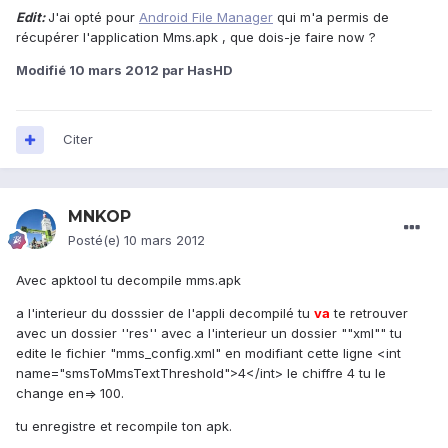
Edit:
J'ai opté pour
Android File Manager
qui m'a permis de
récupérer l'application Mms.apk , que dois-je faire now ?
Modifié
10 mars 2012
par HasHD
Citer
MNKOP
Posté(e)
10 mars 2012
Avec apktool tu decompile mms.apk
a l'interieur du dosssier de l'appli decompilé tu
va
te retrouver
avec un dossier ''res'' avec a l'interieur un dossier ""xml"" tu
edite le fichier "mms_config.xml" en modifiant cette ligne <int
name="smsToMmsTextThreshold">4</int> le chiffre 4 tu le
change en=> 100.
tu enregistre et recompile ton apk.