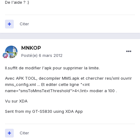
De l'aide ? :)
Citer
MNKOP
Posté(e)
6 mars 2012
Il.suffit de modifier l'apk pour supprimer la limite.
Avec APK TOOL, decompiler MMS.apk et chercher res/xml ouvrir
mms_config.xml ... Et editer cette ligne "<int
name="smsToMmsTextThreshold">4</int> modier a 100 .
Vu sur XDA
Sent from my GT-S5830 using XDA App
Citer