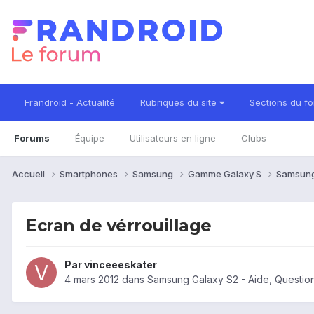
Frandroid - Actualité
Rubriques du site
Sections du f
Forums
Équipe
Utilisateurs en ligne
Clubs
Accueil
Smartphones
Samsung
Gamme Galaxy S
Samsung
Ecran de vérrouillage
Par
vinceeeskater
4 mars 2012
dans
Samsung Galaxy S2 - Aide, Questi