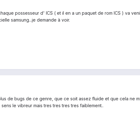
aque possesseur d' ICS ( et il en a un paquet de rom ICS ) va venir t
ielle samsung...je demande à voir.
it plus de bugs de ce genre, que ce soit assez fluide et que cela n
 sens le vibreur mais tres tres tres tres faiblement..