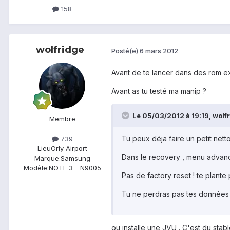
158
wolfridge
Posté(e)
6 mars 2012
Avant de te lancer dans des rom e
Avant as tu testé ma manip ?
Le 05/03/2012 à 19:19, wolfri
Membre
Tu peux déja faire un petit net
739
Lieu
Orly Airport
Dans le recovery , menu advance
Marque:
Samsung
Modèle:
NOTE 3 - N9005
Pas de factory reset ! te plante 
Tu ne perdras pas tes données et
ou installe une JVU . C'est du stabl