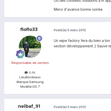
Ou des conseils/ soluitions à m'app
Merci d'avance bonne soirée.
floflo33
Posté(e)
5 mars 2012
Un wipe factory fera du bien a ton 
section développement ;) Sauve t
Responsable de section
4,4k
Lieu
Bordeaux
Marque:
Samsung
Modèle:
GS 7
neibaf_91
Posté(e)
5 mars 2012