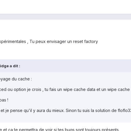
xpérimentales , Tu peux envisager un reset factory
dge a dit :
toyage du cache :
d ou option je crois , tu fais un wipe cache data et un wipe cache 
pas !
 je pense qu'il y aura du mieux. Sinon tu suis la solution de floflo
e et ça te permettra de voir si tes bugs sont toujours présents.