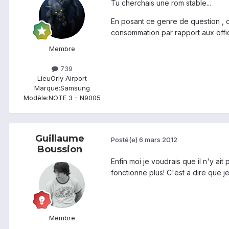
Tu cherchais une rom stable...
En posant ce genre de question , ch
consommation par rapport aux offic
Membre
739
Lieu
Orly Airport
Marque:
Samsung
Modèle:
NOTE 3 - N9005
Guillaume
Posté(e)
6 mars 2012
Boussion
Enfin moi je voudrais que il n'y a
fonctionne plus! C'est a dire que je
Membre