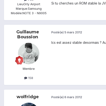
Si tu cherches un ROM stable la JV
Lieu
Orly Airport
Marque:
Samsung
Modèle:
NOTE 3 - N9005
Guillaume
Posté(e)
5 mars 2012
Boussion
Ics est assez stable desormais ? Au
Membre
158
wolfridge
Posté(e)
6 mars 2012