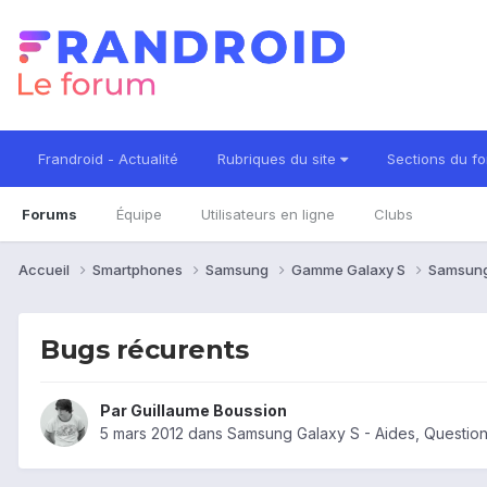
Frandroid - Actualité
Rubriques du site
Sections du f
Forums
Équipe
Utilisateurs en ligne
Clubs
Accueil
Smartphones
Samsung
Gamme Galaxy S
Samsung
Bugs récurents
Par
Guillaume Boussion
5 mars 2012
dans
Samsung Galaxy S - Aides, Questio