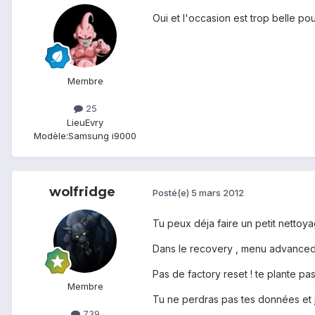
Oui et l'occasion est trop belle po
Membre
25
Lieu
Evry
Modèle:
Samsung i9000
wolfridge
Posté(e)
5 mars 2012
Tu peux déja faire un petit nettoy
Dans le recovery , menu advanced o
Pas de factory reset ! te plante pas
Membre
Tu ne perdras pas tes données et je
739