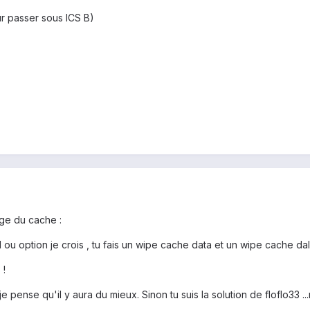
ur passer sous ICS B)
age du cache :
u option je crois , tu fais un wipe cache data et un wipe cache dal
 !
 pense qu'il y aura du mieux. Sinon tu suis la solution de floflo33 .