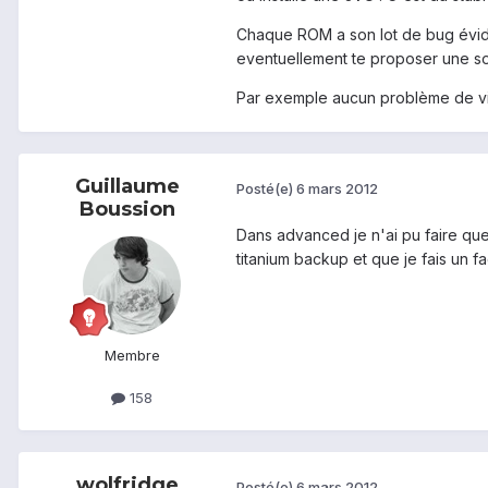
Chaque ROM a son lot de bug évide
eventuellement te proposer une so
Par exemple aucun problème de vi
Guillaume
Posté(e)
6 mars 2012
Boussion
Dans advanced je n'ai pu faire qu
titanium backup et que je fais un 
Membre
158
wolfridge
Posté(e)
6 mars 2012