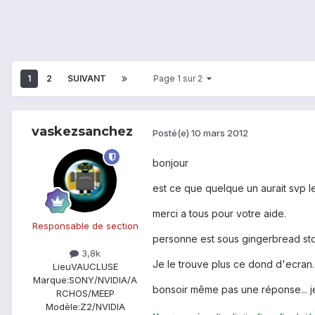
1
2
SUIVANT
Page 1 sur 2
vaskezsanchez
Posté(e)
10 mars 2012
bonjour
est ce que quelque un aurait svp l
merci a tous pour votre aide.
Responsable de section
personne est sous gingerbread st
3,8k
Je le trouve plus ce dond d'ecran...
Lieu
VAUCLUSE
Marque:
SONY/NVIDIA/A
bonsoir même pas une réponse... je 
RCHOS/MEEP
Modèle:
Z2/NVIDIA