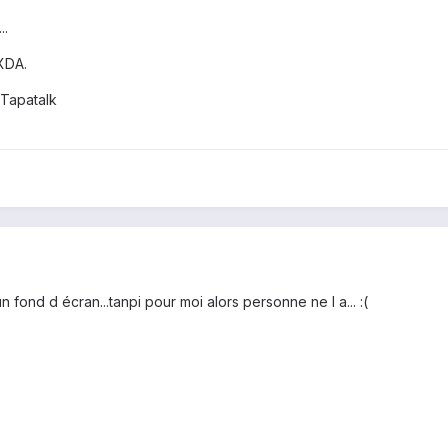
..
XDA.
Tapatalk
n fond d écran...tanpi pour moi alors personne ne l a... :(