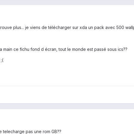
trouve plus... je viens de télécharger sur xda un pack avec 500 wall
la main ce fichu fond d écran, tout le monde est passé sous ics??
;(
 ne telecharge pas une rom GB??