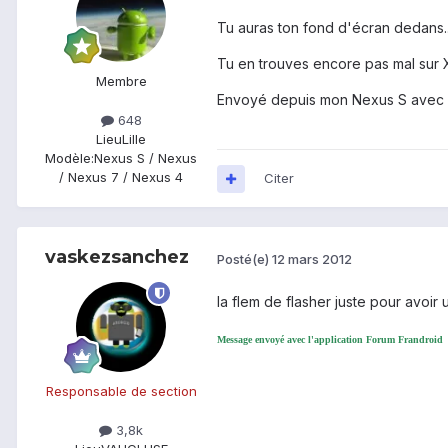
Tu auras ton fond d'écran dedans..
Tu en trouves encore pas mal sur 
Membre
Envoyé depuis mon Nexus S avec 
648
Lieu
Lille
Modèle:
Nexus S / Nexus
/ Nexus 7 / Nexus 4
Citer
vaskezsanchez
Posté(e)
12 mars 2012
la flem de flasher juste pour avoir u
Message envoyé avec l'application Forum Frandroid
Responsable de section
3,8k