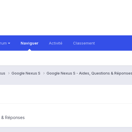
orum
Naviguer
Activité
Classement
xus
Google Nexus S
Google Nexus S - Aides, Questions & Réponse
s & Réponses