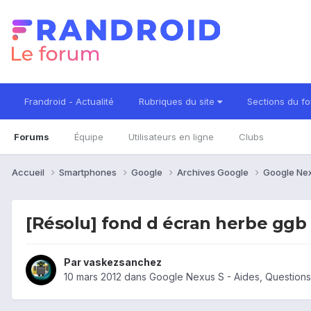
Frandroid - Actualité
Rubriques du site
Sections du f
Forums
Équipe
Utilisateurs en ligne
Clubs
Accueil
Smartphones
Google
Archives Google
Google Ne
[Résolu] fond d écran herbe ggb
Par
vaskezsanchez
10 mars 2012
dans
Google Nexus S - Aides, Question