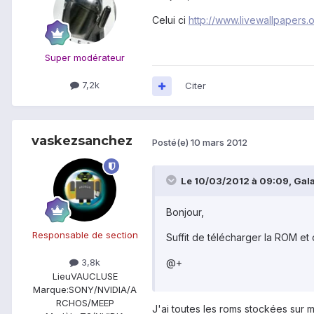
Celui ci
http://www.livewallpapers.
Super modérateur
7,2k
Citer
vaskezsanchez
Posté(e)
10 mars 2012
Le 10/03/2012 à 09:09, Gala
Bonjour,
Responsable de section
Suffit de télécharger la ROM et 
@+
3,8k
Lieu
VAUCLUSE
Marque:
SONY/NVIDIA/A
RCHOS/MEEP
J'ai toutes les roms stockées sur mo