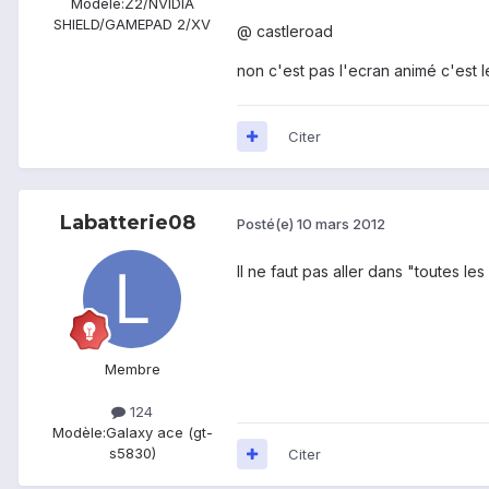
Modèle:
Z2/NVIDIA
SHIELD/GAMEPAD 2/XV
@ castleroad
non c'est pas l'ecran animé c'est l
Citer
Labatterie08
Posté(e)
10 mars 2012
Il ne faut pas aller dans "toutes le
Membre
124
Modèle:
Galaxy ace (gt-
s5830)
Citer