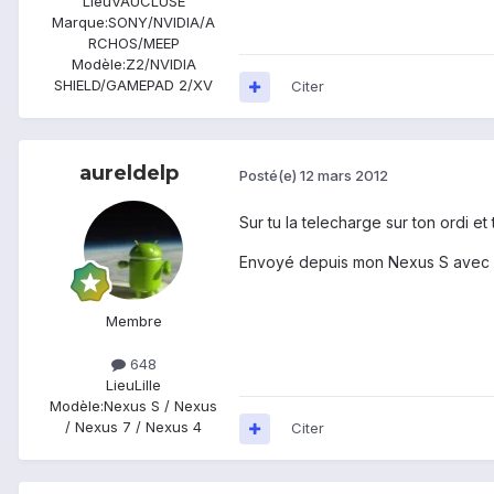
Lieu
VAUCLUSE
Marque:
SONY/NVIDIA/A
RCHOS/MEEP
Modèle:
Z2/NVIDIA
SHIELD/GAMEPAD 2/XV
Citer
aureldelp
Posté(e)
12 mars 2012
Sur tu la telecharge sur ton ordi et t
Envoyé depuis mon Nexus S avec 
Membre
648
Lieu
Lille
Modèle:
Nexus S / Nexus
/ Nexus 7 / Nexus 4
Citer