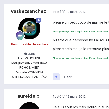
vaskezsanchez
Posté(e)
12 mars 2012
please un petit coup de main je le 
Message envoyé avec l'application Forum Frandroid
bizarre que personne ne l ai sous 
Responsable de section
please help me, je le retrouve plus 
3,8k
Lieu
VAUCLUSE
Message envoyé avec l'application Forum Frandroid
Marque:
SONY/NVIDIA/A
RCHOS/MEEP
Modèle:
Z2/NVIDIA
SHIELD/GAMEPAD 2/XV
Citer
aureldelp
Posté(e)
12 mars 2012
Je suis sous ics mais pourquoi tu