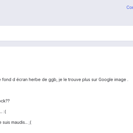
Co
e fond d écran herbe de ggb, je le trouve plus sur Google image .
ock??
. :(
suis maudis... ;(