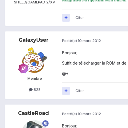
Message envoyé avec l'application Forum Frandroid
SHIELD/GAMEPAD 2/XV
Citer
GalaxyUser
Posté(e)
10 mars 2012
Bonjour,
Suffit de télécharger la ROM et de 
@+
Membre
828
Citer
CastleRoad
Posté(e)
10 mars 2012
Bonjour,