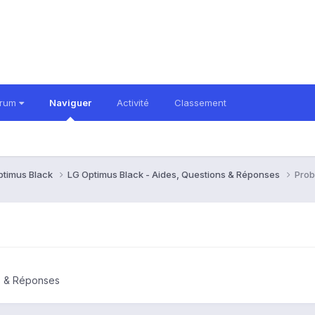
orum
Naviguer
Activité
Classement
ptimus Black
LG Optimus Black - Aides, Questions & Réponses
Prob
ns & Réponses