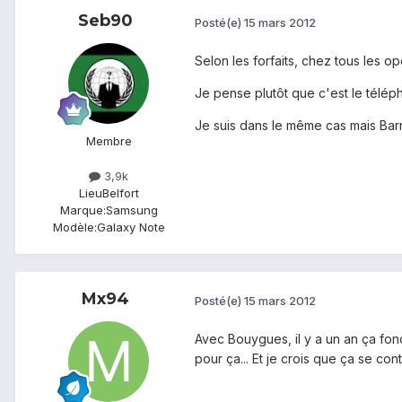
Seb90
Posté(e)
15 mars 2012
Selon les forfaits, chez tous les op
Je pense plutôt que c'est le télé
Je suis dans le même cas mais Barn
Membre
3,9k
Lieu
Belfort
Marque:
Samsung
Modèle:
Galaxy Note
Mx94
Posté(e)
15 mars 2012
Avec Bouygues, il y a un an ça fonc
pour ça... Et je crois que ça se c