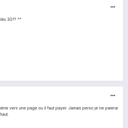
clés 3G?? ^^
amène vers une page ou il faut payer. Jamais perso je ne paierai
haut.