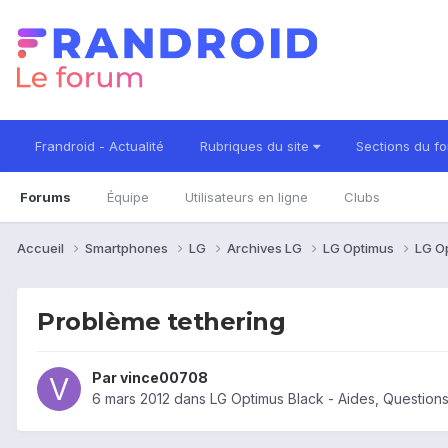
Frandroid - Actualité
Rubriques du site
Sections du f
Forums
Équipe
Utilisateurs en ligne
Clubs
Accueil
Smartphones
LG
Archives LG
LG Optimus
LG O
Problème tethering
Par
vince00708
6 mars 2012
dans
LG Optimus Black - Aides, Questio