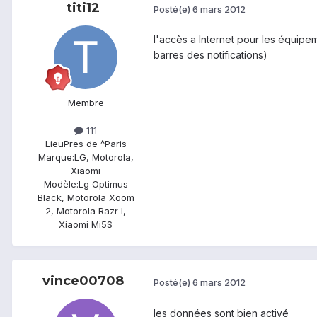
titi12
Posté(e)
6 mars 2012
l'accès a Internet pour les équipe
barres des notifications)
Membre
111
Lieu
Pres de ^Paris
Marque:
LG, Motorola,
Xiaomi
Modèle:
Lg Optimus
Black, Motorola Xoom
2, Motorola Razr I,
Xiaomi Mi5S
vince00708
Posté(e)
6 mars 2012
les données sont bien activé