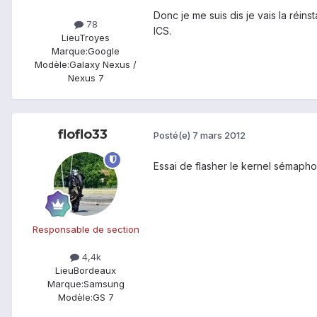
Donc je me suis dis je vais la réins
78
ICS.
Lieu
Troyes
Marque:
Google
Modèle:
Galaxy Nexus /
Nexus 7
floflo33
Posté(e)
7 mars 2012
Essai de flasher le kernel sémaphor
Responsable de section
4,4k
Lieu
Bordeaux
Marque:
Samsung
Modèle:
GS 7