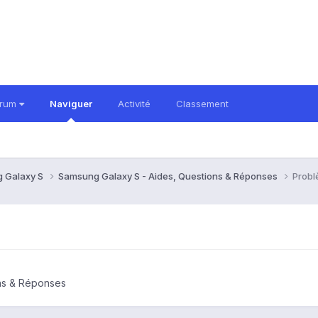
orum
Naviguer
Activité
Classement
 Galaxy S
Samsung Galaxy S - Aides, Questions & Réponses
Probl
ns & Réponses