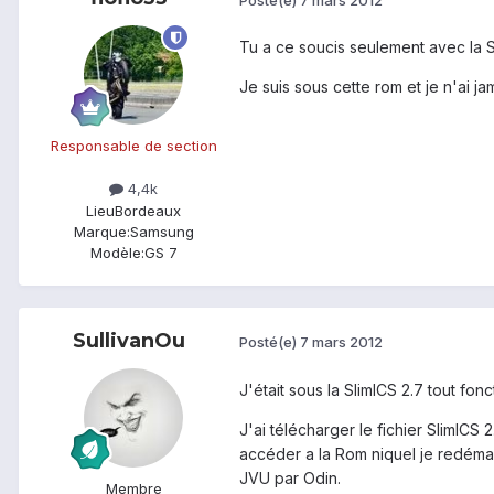
Tu a ce soucis seulement avec la Sli
Je suis sous cette rom et je n'ai ja
Responsable de section
4,4k
Lieu
Bordeaux
Marque:
Samsung
Modèle:
GS 7
SullivanOu
Posté(e)
7 mars 2012
J'était sous la SlimICS 2.7 tout fonc
J'ai télécharger le fichier SlimICS 
accéder a la Rom niquel je redémar
JVU par Odin.
Membre