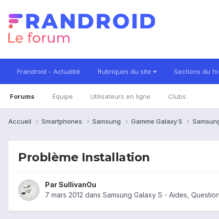
Frandroid - Actualité
Rubriques du site
Sections du f
Forums
Équipe
Utilisateurs en ligne
Clubs
Accueil
Smartphones
Samsung
Gamme Galaxy S
Samsung
Problème Installation
Par
SullivanOu
7 mars 2012
dans
Samsung Galaxy S - Aides, Questio