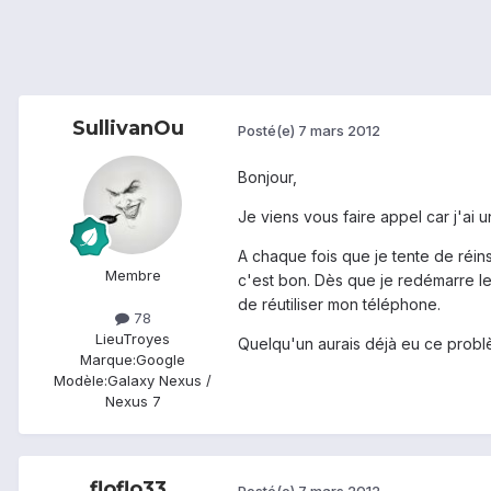
SullivanOu
Posté(e)
7 mars 2012
Bonjour,
Je viens vous faire appel car j'ai u
A chaque fois que je tente de réins
Membre
c'est bon. Dès que je redémarre le
de réutiliser mon téléphone.
78
Lieu
Troyes
Quelqu'un aurais déjà eu ce probl
Marque:
Google
Modèle:
Galaxy Nexus /
Nexus 7
floflo33
Posté(e)
7 mars 2012