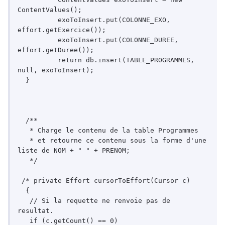
ContentValues();

	  exoToInsert.put(COLONNE_EXO, 
effort.getExercice());

	  exoToInsert.put(COLONNE_DUREE, 
effort.getDuree());

	  return db.insert(TABLE_PROGRAMMES, 
null, exoToInsert);

  }

  /**

   * Charge le contenu de la table Programmes

   * et retourne ce contenu sous la forme d'une 
liste de NOM + " " + PRENOM;

   */

 /* private Effort cursorToEffort(Cursor c)

  {

   // Si la requette ne renvoie pas de 
resultat.

   if (c.getCount() == 0)
