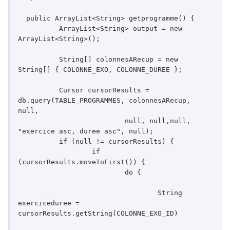
  public ArrayList<String> getprogramme() {

	  ArrayList<String> output = new 
ArrayList<String>();

	  String[] colonnesARecup = new 
String[] { COLONNE_EXO, COLONNE_DUREE };

	  Cursor cursorResults = 
db.query(TABLE_PROGRAMMES, colonnesARecup, 
null,

			  null, null,null, 
"exercice asc, duree asc", null);

	  if (null != cursorResults) {

		  if 
(cursorResults.moveToFirst()) {

			  do {

				  String 
exerciceduree = 
cursorResults.getString(COLONNE_EXO_ID)
