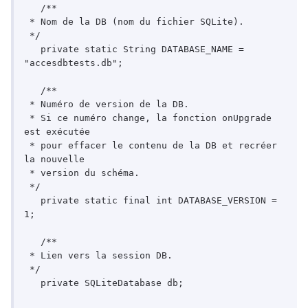
   /**

 * Nom de la DB (nom du fichier SQLite).

 */

   private static String DATABASE_NAME = 
"accesdbtests.db";

   /**

 * Numéro de version de la DB.

 * Si ce numéro change, la fonction onUpgrade 
est exécutée

 * pour effacer le contenu de la DB et recréer 
la nouvelle

 * version du schéma.

 */

   private static final int DATABASE_VERSION = 
1;

   /**

 * Lien vers la session DB.

 */

   private SQLiteDatabase db;
