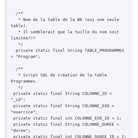
  /**

   * Nom de la table de la BD (oui une seule 
table).

   * Il semblerait que la taille du nom soit 
limitée???

   */

  private static final String TABLE_PROGRAMMES 
= "Program";

  /**

   * Script SQL de création de la table 
Programmes.

   */

 private static final String COLONNE_ID = 
"_id";

 private static final String COLONNE_EXO = 
"exercice";

 private static final int COLONNE_EXO_ID = 1;

 private static final String COLONNE_DUREE = 
"duree";

 private static final int COLONNE_DUREE_ID = 2;
