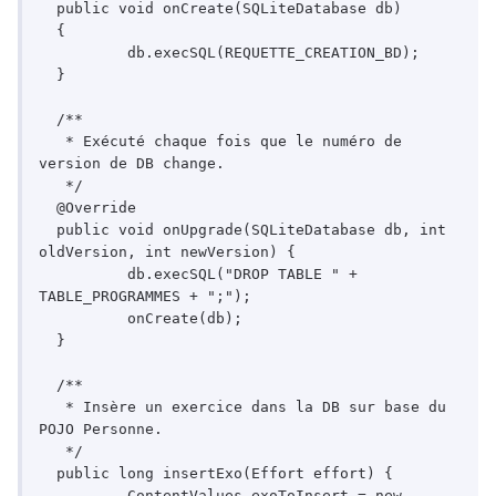
  public void onCreate(SQLiteDatabase db)

  {

	  db.execSQL(REQUETTE_CREATION_BD);

  }

  /**

   * Exécuté chaque fois que le numéro de 
version de DB change.

   */

  @Override

  public void onUpgrade(SQLiteDatabase db, int 
oldVersion, int newVersion) {

	  db.execSQL("DROP TABLE " + 
TABLE_PROGRAMMES + ";");

	  onCreate(db);

  }

  /**

   * Insère un exercice dans la DB sur base du 
POJO Personne.

   */

  public long insertExo(Effort effort) {

	  ContentValues exoToInsert = new 