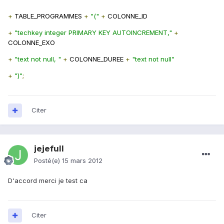
+
TABLE_PROGRAMMES
+
"("
+
COLONNE_ID
+
"techkey integer PRIMARY KEY AUTOINCREMENT,"
+
COLONNE_EXO
+
"text not null, "
+
COLONNE_DUREE
+
"text not null"
+
")"
;
Citer
jejefull
Posté(e)
15 mars 2012
D'accord merci je test ca
Citer