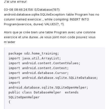
J'ai une erreur:
03-08 08:46:24.156: E/Database(197):
android.database.sqlite.SQLiteException: table Program has no
column named exercice: , while compiling: INSERT INTO
Program(exercice, duree) VALUES(?, ?);
Alors que je crée bien une table Program avec une colonne
exercice et une duree. Je vous joint mon code pouvez vous
m'aider
package sdz.home_training;

import java.util.ArrayList;

import android.content.ContentValues;

import android.content.Context;

import android.database.Cursor;

import android.database.sqlite.SQLiteDatabase;

import 
android.database.sqlite.SQLiteOpenHelper;

public class DatabaseHelper  extends 
SQLiteOpenHelper

{
