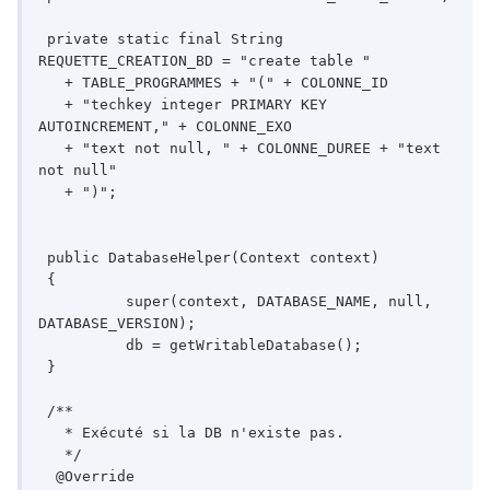
 private static final String 
REQUETTE_CREATION_BD = "create table "

   + TABLE_PROGRAMMES + "(" + COLONNE_ID

   + "techkey integer PRIMARY KEY  
AUTOINCREMENT," + COLONNE_EXO

   + "text not null, " + COLONNE_DUREE + "text 
not null"

   + ")";

 public DatabaseHelper(Context context)

 {

	  super(context, DATABASE_NAME, null, 
DATABASE_VERSION);

	  db = getWritableDatabase();

 }

 /**

   * Exécuté si la DB n'existe pas.

   */

  @Override
