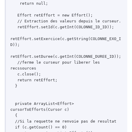
    return null;

   Effort retEffort = new Effort();

   // Extraction des valeurs depuis le curseur.

   retEffort.setId(c.getInt(COLONNE_ID_ID));

retEffort.setExercice(c.getString(COLONNE_EXO_I
D));

retEffort.setDuree(c.getInt(COLONNE_DUREE_ID));

   //ferme le curseur pour liberer les 
recssources

   c.close();

   return retEffort;

  }

  private ArrayList<Effort> 
cursorToEfforts(Cursor c)

  {

  //Si la requette ne renvoie pas de resultat

  if (c.getCount() == 0)
