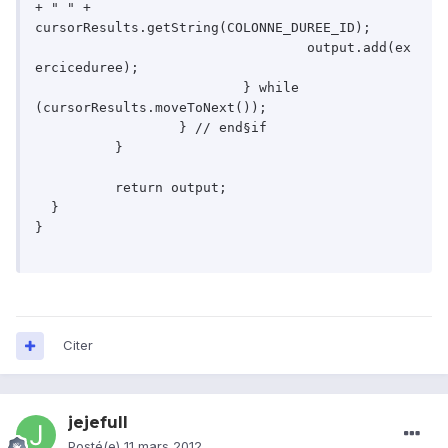
+ " " + 
cursorResults.getString(COLONNE_DUREE_ID);

				  output.add(ex
erciceduree);

			  } while 
(cursorResults.moveToNext());

		  } // end§if

	  }

	  return output;

  }

}

Citer
jejefull
Posté(e)
11 mars 2012