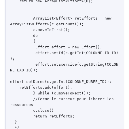
    return new ArrayList<Effort>(0);

	  ArrayList<Effort> retEfforts = new 
ArrayList<Effort>(c.getCount());

	  c.moveToFirst();

	  do

	  {

	   Effort effort = new Effort();

	   effort.setId(c.getInt(COLONNE_ID_ID)
);

	   effort.setExercice(c.getString(COLON
NE_EXO_ID));

effort.setDuree(c.getInt(COLONNE_DUREE_ID));

    retEfforts.add(effort);

	  } while (c.moveToNext());

	  //Ferme le curseur pour liberer les 
ressources

	  c.close();

	  return retEfforts;

  }

  */
