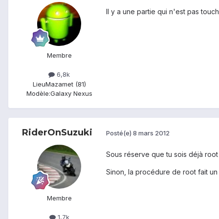
Il y a une partie qui n'est pas tou
Membre
6,8k
Lieu
Mazamet (81)
Modèle:
Galaxy Nexus
RiderOnSuzuki
Posté(e)
8 mars 2012
Sous réserve que tu sois déjà root 
Sinon, la procédure de root fait u
Membre
1,7k