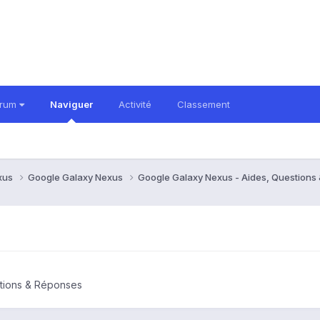
orum
Naviguer
Activité
Classement
xus
Google Galaxy Nexus
Google Galaxy Nexus - Aides, Question
tions & Réponses