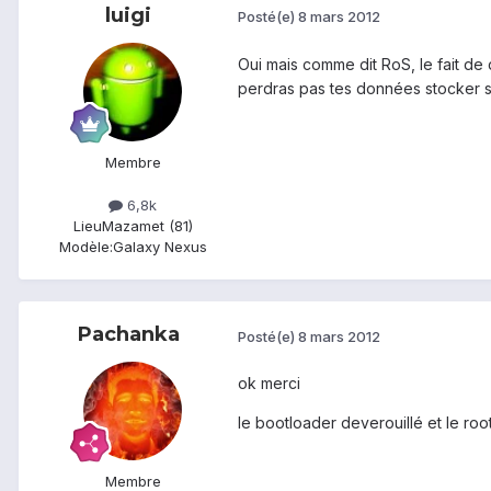
luigi
Posté(e)
8 mars 2012
Oui mais comme dit RoS, le fait de 
perdras pas tes données stocker sur
Membre
6,8k
Lieu
Mazamet (81)
Modèle:
Galaxy Nexus
Pachanka
Posté(e)
8 mars 2012
ok merci
le bootloader deverouillé et le root 
Membre