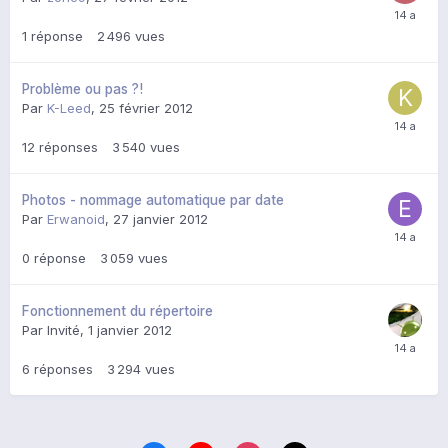
1
réponse
2 496
vues
Problème ou pas ?!
Par
K-Leed
,
25 février 2012
12
réponses
3 540
vues
Photos - nommage automatique par date
Par
Erwanoid
,
27 janvier 2012
0
réponse
3 059
vues
Fonctionnement du répertoire
Par Invité,
1 janvier 2012
6
réponses
3 294
vues