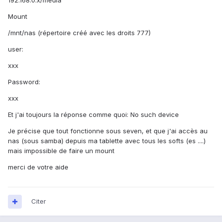
192.168.0.x/media
Mount
/mnt/nas (répertoire créé avec les droits 777)
user:
xxx
Password:
xxx
Et j'ai toujours la réponse comme quoi: No such device
Je précise que tout fonctionne sous seven, et que j'ai accès au
nas (sous samba) depuis ma tablette avec tous les softs (es ....)
mais impossible de faire un mount
merci de votre aide
Citer