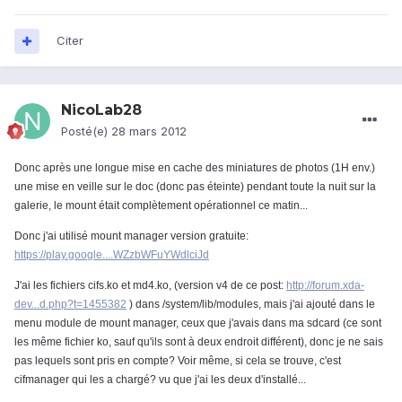
Citer
NicoLab28
Posté(e)
28 mars 2012
Donc après une longue mise en cache des miniatures de photos (1H env.)
une mise en veille sur le doc (donc pas éteinte) pendant toute la nuit sur la
galerie, le mount était complètement opérationnel ce matin...
Donc j'ai utilisé mount manager version gratuite:
https://play.google....WZzbWFuYWdlciJd
J'ai les fichiers cifs.ko et md4.ko, (version v4 de ce post:
http://forum.xda-
dev...d.php?t=1455382
) dans /system/lib/modules, mais j'ai ajouté dans le
menu module de mount manager, ceux que j'avais dans ma sdcard (ce sont
les même fichier ko, sauf qu'ils sont à deux endroit différent), donc je ne sais
pas lequels sont pris en compte? Voir même, si cela se trouve, c'est
cifmanager qui les a chargé? vu que j'ai les deux d'installé...