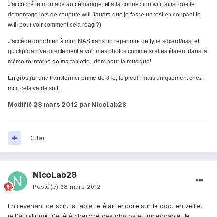
J'ai coché le montage au démarage, et à la connection wifi, ainsi que le
demontage lors de coupure wifi (faudra que je fasse un test en coupant le
wifi, pour voir comment cela réagi?)
J'accède donc bien à mon NAS dans un repertoire de type sdcard/nas, et
quickpic arrive directement à voir mes photos comme si elles étaient dans la
mémoire interne de ma tablette, idem pour la musique!
En gros j'ai une transformer prime de 8To, le pied!!! mais uniquement chez
moi, cela va de soit...
Modifié
28 mars 2012
par NicoLab28
Citer
NicoLab28
Posté(e)
28 mars 2012
En revenant ce soir, la tablette était encore sur le doc, en veille,
je l'ai rallumé, j'ai été cherché des photos et impeccable, le