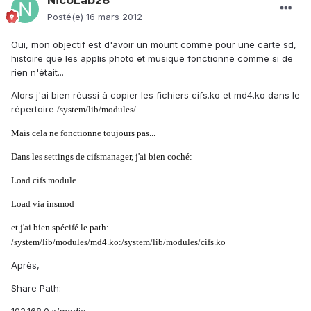
NicoLab28
Posté(e)
16 mars 2012
Oui, mon objectif est d'avoir un mount comme pour une carte sd,
histoire que les applis photo et musique fonctionne comme si de
rien n'était...
Alors j'ai bien réussi à copier les fichiers cifs.ko et md4.ko dans le
répertoire
/system/lib/modules/
Mais cela ne fonctionne toujours pas...
Dans les settings de cifsmanager, j'ai bien coché:
Load cifs module
Load via insmod
et j'ai bien spécifé le path:
/system/lib/modules/md4.ko:
/system/lib/modules/cifs.ko
Après,
Share Path: