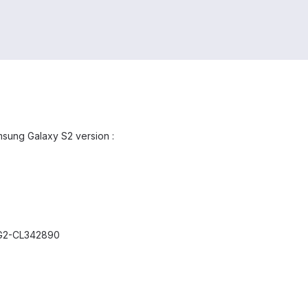
msung Galaxy S2 version :
PKG2-CL342890