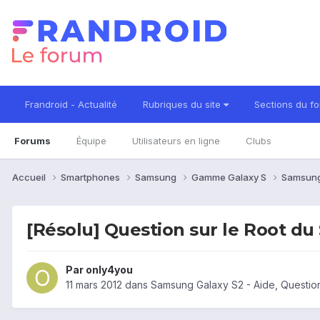
Frandroid - Actualité
Rubriques du site
Sections du f
Forums
Équipe
Utilisateurs en ligne
Clubs
Accueil
Smartphones
Samsung
Gamme Galaxy S
Samsung
[Résolu] Question sur le Root du
Par
only4you
11 mars 2012
dans
Samsung Galaxy S2 - Aide, Questi