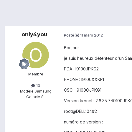
only4you
Posté(e)
11 mars 2012
Bonjour.
je suis heureux détenteur d'un Sa
PDA : I9100JPKG2
Membre
PHONE : I9100XXKF1
13
CSC : I9100OJPKG1
Modèle:
Samsung
Galaxie SII
Version kernel : 2.6.35.7-I9100J
root@DELL104#2
numéro de version :