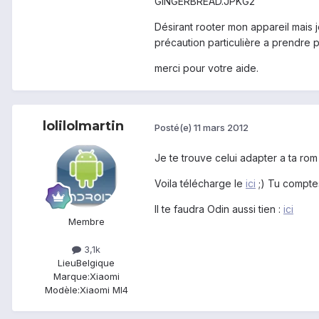
GINGERBREAD.JPKG2
Désirant rooter mon appareil mais je
précaution particulière a prendre 
merci pour votre aide.
lolilolmartin
Posté(e)
11 mars 2012
Je te trouve celui adapter a ta ro
Voila télécharge le
ici
;) Tu comptes
Il te faudra Odin aussi tien :
ici
Membre
3,1k
Lieu
Belgique
Marque:
Xiaomi
Modèle:
Xiaomi MI4