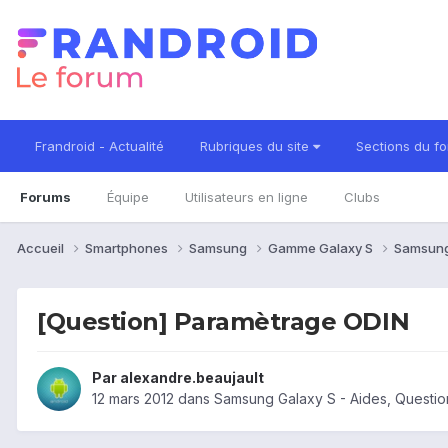
Frandroid - Actualité
Rubriques du site
Sections du f
Forums
Équipe
Utilisateurs en ligne
Clubs
Accueil
Smartphones
Samsung
Gamme Galaxy S
Samsung
[Question] Paramètrage ODIN
Par
alexandre.beaujault
12 mars 2012
dans
Samsung Galaxy S - Aides, Questi