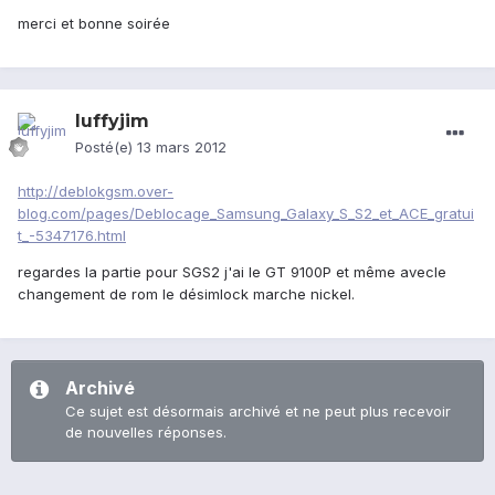
merci et bonne soirée
luffyjim
Posté(e)
13 mars 2012
http://deblokgsm.over-
blog.com/pages/Deblocage_Samsung_Galaxy_S_S2_et_ACE_gratui
t_-5347176.html
regardes la partie pour SGS2 j'ai le GT 9100P et même avecle
changement de rom le désimlock marche nickel.
Archivé
Ce sujet est désormais archivé et ne peut plus recevoir
de nouvelles réponses.