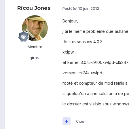
Ricou Jones
Posté(e)
10 juin 2012
Bonjour,
j'ai le même probleme que ashane , 
Je suis sous ics 4.0.3
Membre
xxlpw
15
et kernel 3.0.15-i9100xwlpd-cl524
version iml74k.xwlpd
rooté et compteur de mod remis a
si quelqu'un a une solution a ce pet
le dossier est visible sous windows
Citer