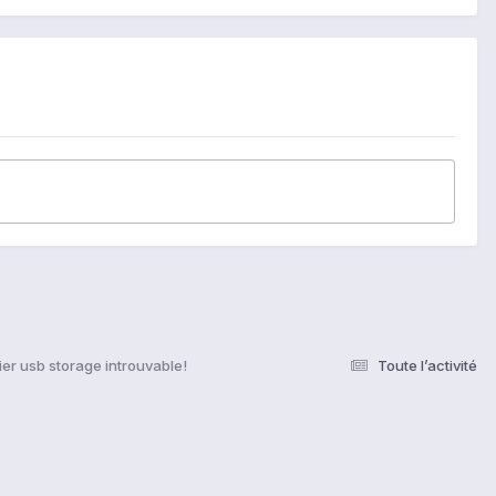
ier usb storage introuvable!
Toute l’activité
s