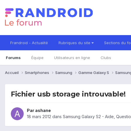
Frandroid - Actualité
Rubriques du site
Sections du f
Forums
Équipe
Utilisateurs en ligne
Clubs
Accueil
Smartphones
Samsung
Gamme Galaxy S
Samsung
Fichier usb storage introuvable!
Par
ashane
18 mars 2012
dans
Samsung Galaxy S2 - Aide, Questi