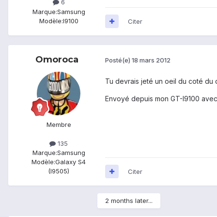
6
Marque:
Samsung
Modèle:
I9100
Citer
Omoroca
Posté(e)
18 mars 2012
Tu devrais jeté un oeil du coté du 
Envoyé depuis mon GT-I9100 avec
Membre
135
Marque:
Samsung
Modèle:
Galaxy S4
(I9505)
Citer
2 months later...