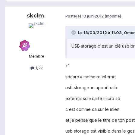
skclm
Posté(e)
10 juin 2012
(modifié)
Le 18/03/2012 à 11:03, Omoro
USB storage c'est un clé usb b
Membre
+1
1,2k
sdcard= memoire interne
usb storage =support usb
external sd =carte micro sd
c est comme ca sur le mien
et je pense que le titre de ton post
usb storage est visible dans le gest