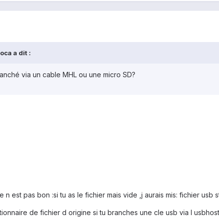
ca a dit :
ranché via un cable MHL ou une micro SD?
e n est pas bon :si tu as le fichier mais vide ,j aurais mis: fichier us
ionnaire de fichier d origine si tu branches une cle usb via l usbhos