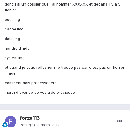
donc j ai un dossier que j ai nommer XXXXXX et dedans il y a 5
fichier
boot.img
cache.img
data.img
nandroid.md5
system.img
et quand je veus reflasher il le trouve pas car c est pas un fichier
image
comment dois processeder?
merci d avance de vos aide precieuse
forza113
Posté(e)
18 mars 2012