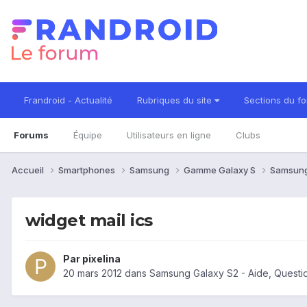
Frandroid - Actualité
Rubriques du site
Sections du f
Forums
Équipe
Utilisateurs en ligne
Clubs
Accueil
Smartphones
Samsung
Gamme Galaxy S
Samsung
widget mail ics
Par
pixelina
20 mars 2012
dans
Samsung Galaxy S2 - Aide, Quest