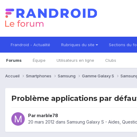
Frandroid - Actualité
Rubriques du site
Sections du f
Forums
Équipe
Utilisateurs en ligne
Clubs
Accueil
Smartphones
Samsung
Gamme Galaxy S
Samsung
Problème applications par défau
Par
marble78
20 mars 2012
dans
Samsung Galaxy S - Aides, Quest