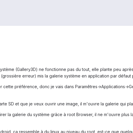
système (Gallery3D) ne fonctionne pas du tout, elle plante peu après 
s (grossière erreur) mis la galerie système en application par défa
er cette préférence, donc je vais dans Paramêtres->Applications->Gér
te SD et que je veux ouvrir une image, il m'ouvre la galerie qui pla
irer la galerie du système grâce à root Browser, il ne m'ouvre plus la
droid, ça ressemble à du linux au niveau du root, est-ce que quelqu'