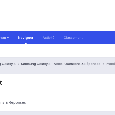
orum
Naviguer
Activité
Classement
 Galaxy S
Samsung Galaxy S - Aides, Questions & Réponses
Probl
t
ions & Réponses