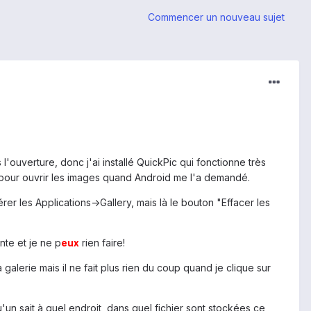
Commencer un nouveau sujet
l'ouverture, donc j'ai installé QuickPic qui fonctionne très
ut pour ouvrir les images quand Android me l'a demandé.
er les Applications->Gallery, mais là le bouton "Effacer les
nte et je ne p
eux
rien faire!
 galerie mais il ne fait plus rien du coup quand je clique sur
un sait à quel endroit, dans quel fichier sont stockées ce