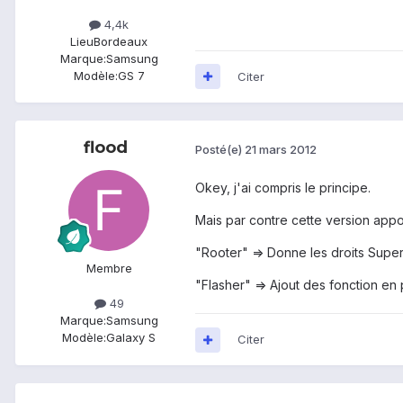
4,4k
Lieu
Bordeaux
Marque:
Samsung
Modèle:
GS 7
Citer
flood
Posté(e)
21 mars 2012
Okey, j'ai compris le principe.
Mais par contre cette version appor
"Rooter" => Donne les droits Supe
Membre
"Flasher" => Ajout des fonction en 
49
Marque:
Samsung
Modèle:
Galaxy S
Citer