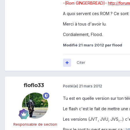
-(Rom GINGERBREAD)-
http://forum
A quoi servent ces ROM ? Ce sont 
Merci à tous d'avoir lu.
Cordialement, Flood.
Modifié
21 mars 2012
par flood
Citer
floflo33
Posté(e)
21 mars 2012
Tu est en quelle version sur ton t
Le flash c'est le fait de mettre un
Les versions (JVT, JVU, JVS,...) c'
Responsable de section
Pour le root tu peut essayer ça :
ht