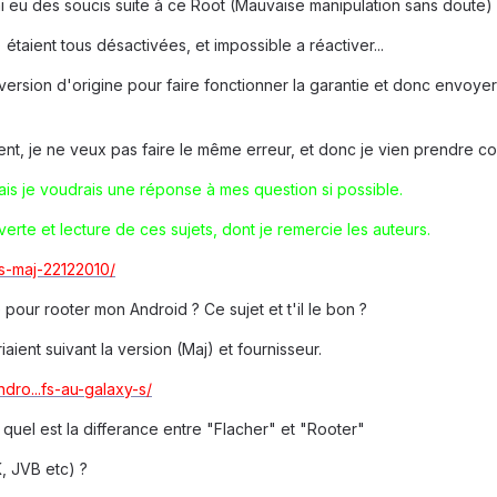
'ai eu des soucis suite à ce Root (Mauvaise manipulation sans doute)
 étaient tous désactivées, et impossible a réactiver...
version d'origine pour faire fonctionner la garantie et donc envoyer l
, je ne veux pas faire le même erreur, et donc je vien prendre con
ais je voudrais une réponse à mes question si possible.
rte et lecture de ces sujets, dont je remercie les auteurs.
..s-maj-22122010/
pour rooter mon Android ? Ce sujet et t'il le bon ?
riaient suivant la version (Maj) et fournisseur.
ndro...fs-au-galaxy-s/
quel est la differance entre "Flacher" et "Rooter"
, JVB etc) ?