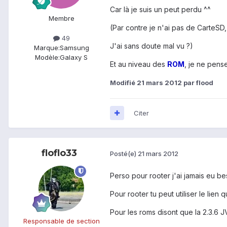
Car là je suis un peut perdu ^^
Membre
(Par contre je n'ai pas de CarteSD, j
49
J'ai sans doute mal vu ?)
Marque:
Samsung
Modèle:
Galaxy S
Et au niveau des
ROM
, je ne pens
Modifié
21 mars 2012
par flood
Citer
floflo33
Posté(e)
21 mars 2012
Perso pour rooter j'ai jamais eu be
Pour rooter tu peut utiliser le lien 
Pour les roms disont que la 2.3.6 J
Responsable de section