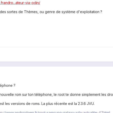
.frandro...ateur-via-odin/
des sortes de Thèmes, ou genre de système d'exploitation ?
éléphone ?
e nouvelle rom sur ton téléphone, le root te donne simplement les dro
est les versions de roms. La plus récente est la 2.3.6 JVU.
tp://www.androidgen.fr/root-samsung-galaxy-xda-actualite-47.html