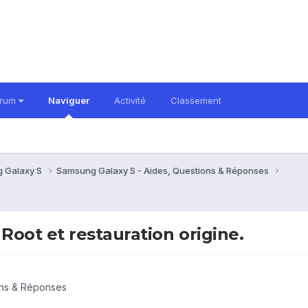
orum
Naviguer
Activité
Classement
 Galaxy S
Samsung Galaxy S - Aides, Questions & Réponses
oot et restauration origine.
ons & Réponses