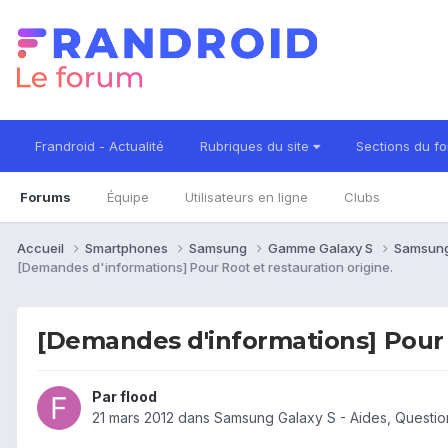
Frandroid - Actualité
Rubriques du site
Sections du f
Forums
Équipe
Utilisateurs en ligne
Clubs
Accueil
Smartphones
Samsung
Gamme Galaxy S
Samsung
[Demandes d'informations] Pour Root et restauration origine.
[Demandes d'informations] Pour R
Par
flood
21 mars 2012
dans
Samsung Galaxy S - Aides, Questi