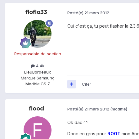
floflo33
Posté(e)
21 mars 2012
Oui c'est ça, tu peut flasher la 2.3
Responsable de section
4,4k
Lieu
Bordeaux
Marque:
Samsung
Modèle:
GS 7
Citer
flood
Posté(e)
21 mars 2012
(modifié)
Ok dac ^^
Donc en gros pour
ROOT
mon Andr