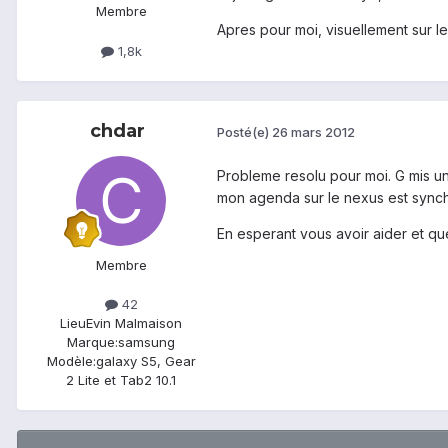
Membre
Apres pour moi, visuellement sur 
1,8k
chdar
Posté(e)
26 mars 2012
Probleme resolu pour moi. G mis une
mon agenda sur le nexus est synch
En esperant vous avoir aider et qu
Membre
42
Lieu
Evin Malmaison
Marque:
samsung
Modèle:
galaxy S5, Gear
2 Lite et Tab2 10.1