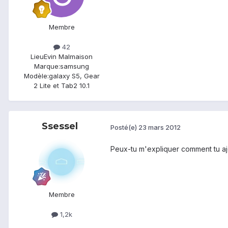
Membre
42
Lieu
Evin Malmaison
Marque:
samsung
Modèle:
galaxy S5, Gear
2 Lite et Tab2 10.1
Ssessel
Posté(e)
23 mars 2012
Peux-tu m'expliquer comment tu aj
Membre
1,2k