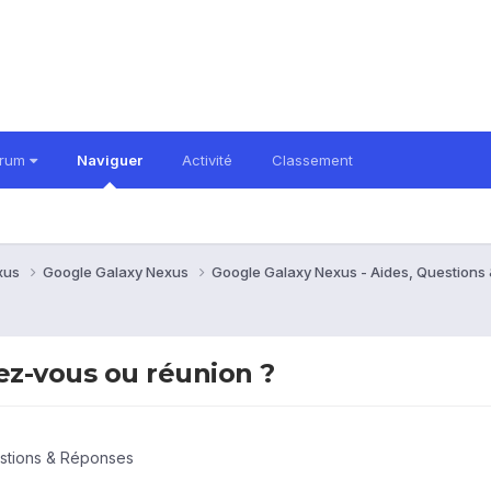
orum
Naviguer
Activité
Classement
xus
Google Galaxy Nexus
Google Galaxy Nexus - Aides, Question
z-vous ou réunion ?
stions & Réponses