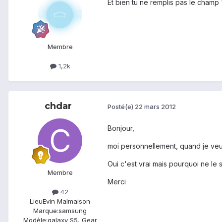
Et bien tu ne remplis pas le champ "I
Membre
1,2k
chdar
Posté(e)
22 mars 2012
Bonjour,
moi personnellement, quand je veux
Oui c'est vrai mais pourquoi ne le
Membre
Merci
42
Lieu
Evin Malmaison
Marque:
samsung
Modèle:
galaxy S5, Gear