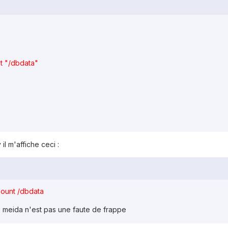
ut "/dbdata"
l m'affiche ceci :
ount /dbdata
meida n'est pas une faute de frappe