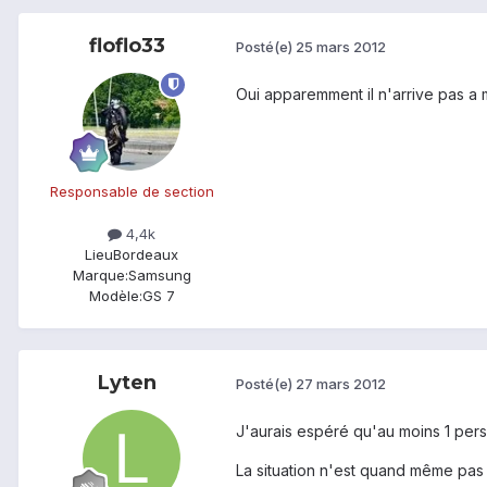
floflo33
Posté(e)
25 mars 2012
Oui apparemment il n'arrive pas a m
Responsable de section
4,4k
Lieu
Bordeaux
Marque:
Samsung
Modèle:
GS 7
Lyten
Posté(e)
27 mars 2012
J'aurais espéré qu'au moins 1 perso
La situation n'est quand même pas d