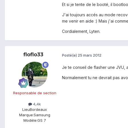
Et si je tente de le booté, il boot
J'ai toujours accés au mode recover
me venir en aide :) Mais j'ai comme
Cordialement, Lyten.
floflo33
Posté(e)
25 mars 2012
Je te conseil de flasher une JVU, a
Normalement tu ne devrait pas avo
Responsable de section
4,4k
Lieu
Bordeaux
Marque:
Samsung
Modèle:
GS 7