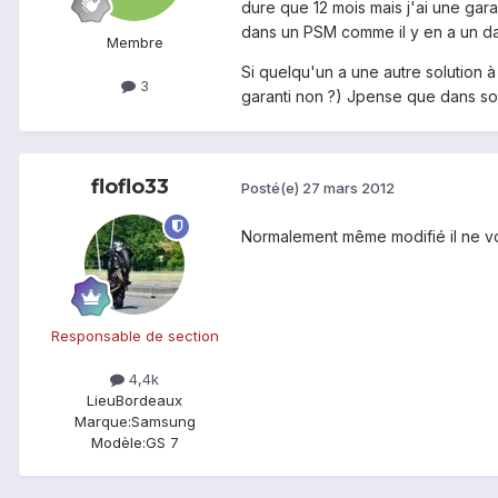
dure que 12 mois mais j'ai une gara
dans un PSM comme il y en a un dans
Membre
Si quelqu'un a une autre solution à 
3
garanti non ?) Jpense que dans son
floflo33
Posté(e)
27 mars 2012
Normalement même modifié il ne vont
Responsable de section
4,4k
Lieu
Bordeaux
Marque:
Samsung
Modèle:
GS 7