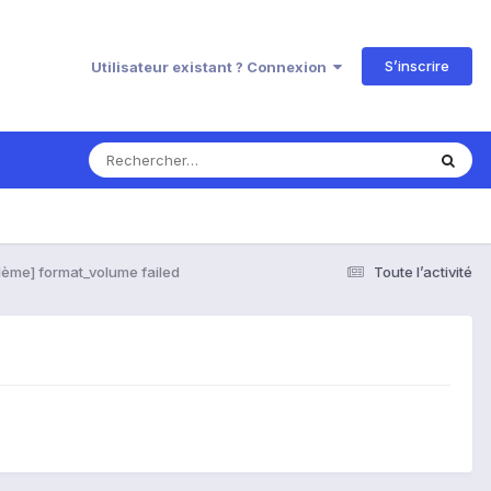
S’inscrire
Utilisateur existant ? Connexion
lème] format_volume failed
Toute l’activité