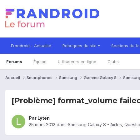
Frandroid - Actualité
Rubriques du site
Sections du f
Forums
Équipe
Utilisateurs en ligne
Clubs
Accueil
Smartphones
Samsung
Gamme Galaxy S
Samsung
[Problème] format_volume faile
Par
Lyten
25 mars 2012
dans
Samsung Galaxy S - Aides, Questi