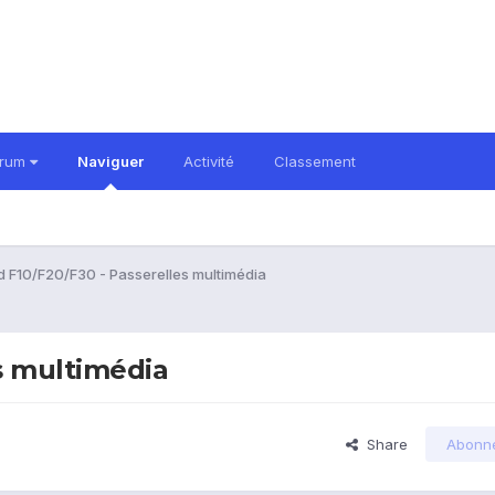
orum
Naviguer
Activité
Classement
d F10/F20/F30 - Passerelles multimédia
es multimédia
Share
Abonn