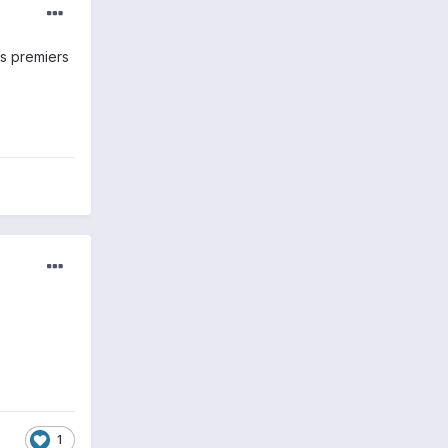
es premiers
1