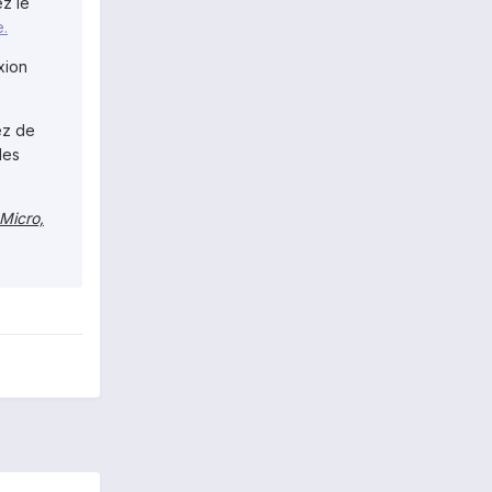
z le
.
xion
ez de
les
Micro,