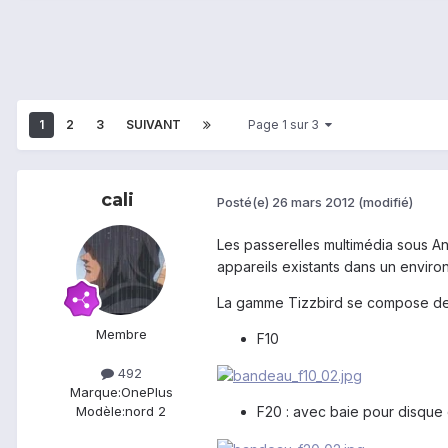
1
2
3
SUIVANT
Page 1 sur 3
cali
Posté(e)
26 mars 2012
(modifié)
Les passerelles multimédia sous An
appareils existants dans un environ
La gamme Tizzbird se compose de
Membre
F10
492
Marque:
OnePlus
F20 : avec baie pour disque 
Modèle:
nord 2