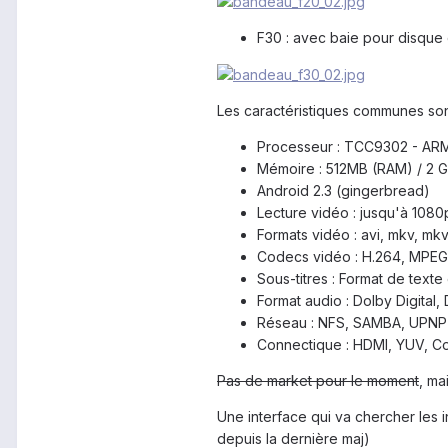
F30 : avec baie pour disque 
Les caractéristiques communes sont
Processeur : TCC9302 - ARM1
Mémoire : 512MB (RAM) / 2 
Android 2.3 (gingerbread)
Lecture vidéo : jusqu'à 1080
Formats vidéo : avi, mkv, mkv
Codecs vidéo : H.264, MPEG 
Sous-titres : Format de texte 
Format audio : Dolby Digita
Réseau : NFS, SAMBA, UPNP
Connectique : HDMI, YUV, Co
Pas de market pour le moment
, ma
Une interface qui va chercher les i
depuis la dernière maj)