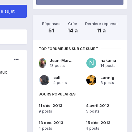
e sujet
Réponses
Créé
Dernière réponse
51
14 a
11 a
TOP FORUMEURS SUR CE SUJET
Jean-Marc Reinard
nakama
18 posts
14 posts
 aux
cali
Lannig
4 posts
3 posts
JOURS POPULAIRES
11 déc. 2013
4 avril 2012
9 posts
5 posts
13 déc. 2013
15 déc. 2013
4 posts
4 posts