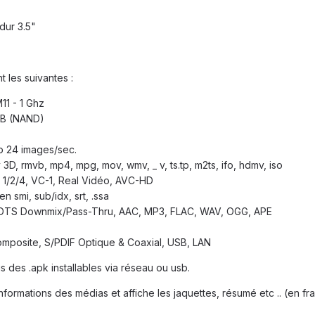
dur 3.5"
 les suivantes :
1 - 1 Ghz
GB (NAND)
p 24 images/sec.
 3D, rmvb, mp4, mpg, mov, wmv, _ v, ts.tp, m2ts, ifo, hdmv, iso
1/2/4, VC-1, Real Vidéo, AVC-HD
en smi, sub/idx, srt, .ssa
l, DTS Downmix/Pass-Thru, AAC, MP3, FLAC, WAV, OGG, APE
mposite, S/PDIF Optique & Coaxial, USB, LAN
is des .apk installables via réseau ou usb.
nformations des médias et affiche les jaquettes, résumé etc .. (en fr