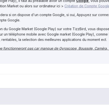
ogle Play), il faut au préalable avoir un compte
Google
, vous pouve
tion Market ou alors sur ordinateur ici >
Création de Compte Google
andera si on dispose d'un compte Google, si oui, Appuyez sur conne
mpte Google.
ion du Google Market (Google Play) sur votre TizzBird, vous dispos
sur un téléphone mobile avec Google market (Google Play), comme 
, rentables, la selection des meilleures applications du moment ect.
 ne fonctionneront pas car manque de Gyroscope, Boussole, Caméra, 