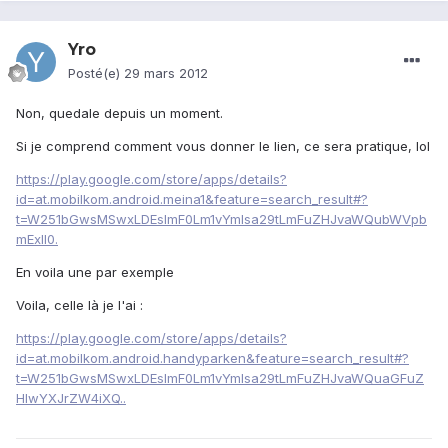
Yro
Posté(e)
29 mars 2012
Non, quedale depuis un moment.
Si je comprend comment vous donner le lien, ce sera pratique, lol
https://play.google.com/store/apps/details?
id=at.mobilkom.android.meina1&feature=search_result#?
t=W251bGwsMSwxLDEsImF0Lm1vYmlsa29tLmFuZHJvaWQubWVpb
mExIl0.
En voila une par exemple
Voila, celle là je l'ai :
https://play.google.com/store/apps/details?
id=at.mobilkom.android.handyparken&feature=search_result#?
t=W251bGwsMSwxLDEsImF0Lm1vYmlsa29tLmFuZHJvaWQuaGFuZ
HlwYXJrZW4iXQ..