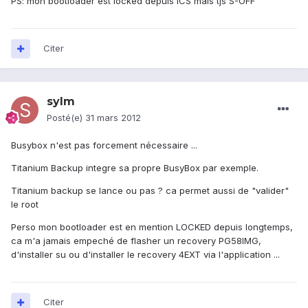
PS: mon bootloader est locked depuis ICS mais tjs S-OFF
Citer
sylm
Posté(e)
31 mars 2012
Busybox n'est pas forcement nécessaire ...
Titanium Backup integre sa propre BusyBox par exemple.
Titanium backup se lance ou pas ? ca permet aussi de "valider"
le root
Perso mon bootloader est en mention LOCKED depuis longtemps,
ca m'a jamais empeché de flasher un recovery PG58IMG,
d'installer su ou d'installer le recovery 4EXT via l'application ...
Citer