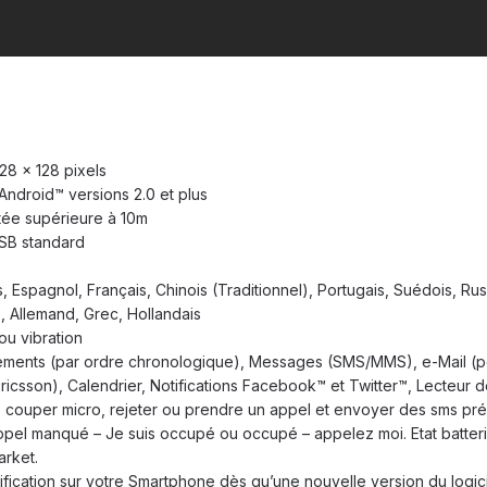
128 x 128 pixels
 Android™ versions 2.0 et plus
rtée supérieure à 10m
USB standard
, Espagnol, Français, Chinois (Traditionnel), Portugais, Suédois, Ru
, Allemand, Grec, Hollandais
 ou vibration
nements (par ordre chronologique), Messages (SMS/MMS), e-Mail (p
csson), Calendrier, Notifications Facebook™ et Twitter™, Lecteur 
 couper micro, rejeter ou prendre un appel et envoyer des sms préd
ppel manqué – Je suis occupé ou occupé – appelez moi. Etat batteri
arket.
ification sur votre Smartphone dès qu’une nouvelle version du logici