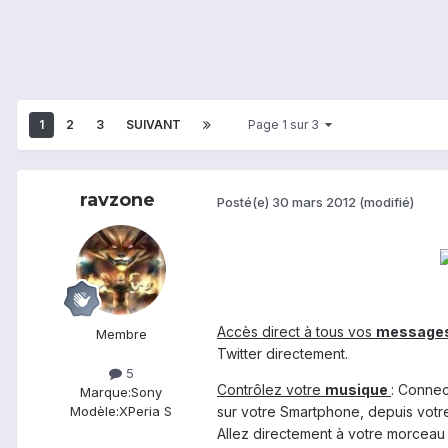
1
2
3
SUIVANT
Page 1 sur 3
ravzone
Posté(e)
30 mars 2012
(modifié)
Accès direct à tous vos
message
Membre
Twitter directement.
5
Contrôlez votre
musique
: Connec
Marque:
Sony
sur votre Smartphone, depuis votr
Modèle:
XPeria S
Allez directement à votre morceau 