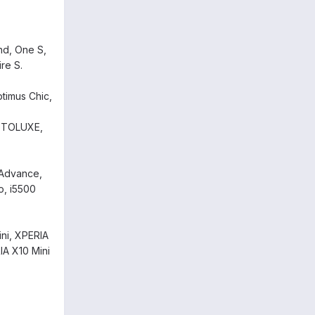
end, One S,
re S.
timus Chic,
MOTOLUXE,
 Advance,
o, i5500
ini, XPERIA
IA X10 Mini