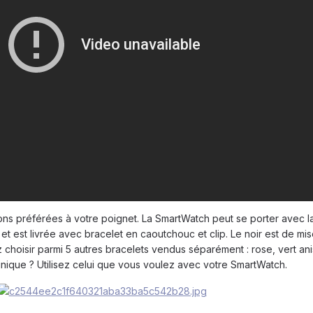
ons préférées à votre poignet. La SmartWatch peut se porter avec la
 est livrée avec bracelet en caoutchouc et clip. Le noir est de mise
hoisir parmi 5 autres bracelets vendus séparément : rose, vert anis
 unique ? Utilisez celui que vous voulez avec votre SmartWatch.