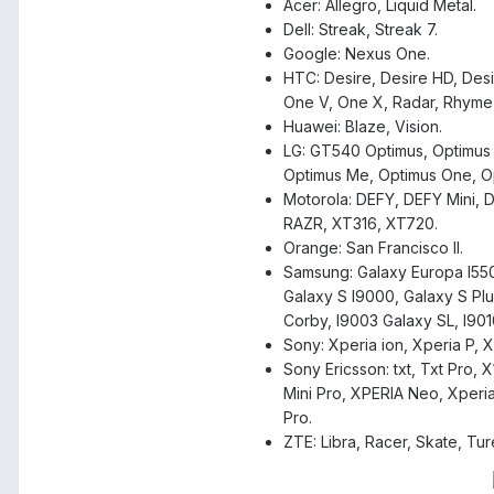
Acer: Allegro, Liquid Metal.
Dell: Streak, Streak 7.
Google: Nexus One.
HTC: Desire, Desire HD, Desi
One V, One X, Radar, Rhyme, S
Huawei: Blaze, Vision.
LG: GT540 Optimus, Optimus 
Optimus Me, Optimus One, Op
Motorola: DEFY, DEFY Mini, D
RAZR, XT316, XT720.
Orange: San Francisco II.
Samsung: Galaxy Europa I550
Galaxy S I9000, Galaxy S Plu
Corby, I9003 Galaxy SL, I901
Sony: Xperia ion, Xperia P, X
Sony Ericsson: txt, Txt Pro,
Mini Pro, XPERIA Neo, Xperia
Pro.
ZTE: Libra, Racer, Skate, Ture