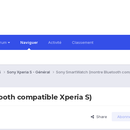
orum
Naviguer
Activité
Classement
S
Sony Xperia S - Général
Sony SmartWatch (montre Bluetooth comp
oth compatible Xperia S)
Share
Abonn