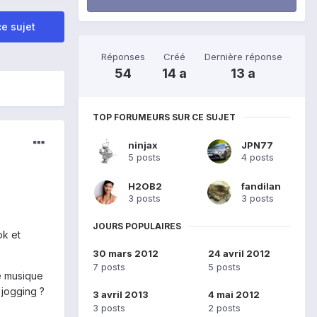
e sujet
Réponses
Créé
Dernière réponse
54
14 a
13 a
TOP FORUMEURS SUR CE SUJET
ninjax
JPN77
5 posts
4 posts
H2OB2
fandilan
3 posts
3 posts
JOURS POPULAIRES
ok et
30 mars 2012
24 avril 2012
7 posts
5 posts
e musique
 jogging ?
3 avril 2013
4 mai 2012
3 posts
2 posts