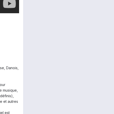
sse, Danois,
our
de musique,
éfinis),
e et autres
el est