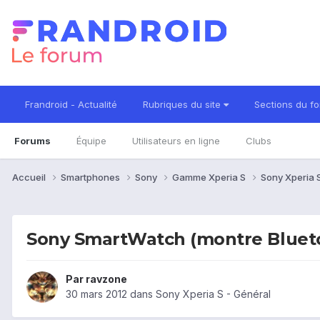
Frandroid - Actualité
Rubriques du site
Sections du f
Forums
Équipe
Utilisateurs en ligne
Clubs
Accueil
Smartphones
Sony
Gamme Xperia S
Sony Xperia 
Sony SmartWatch (montre Blueto
Par
ravzone
30 mars 2012
dans
Sony Xperia S - Général