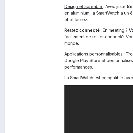
Design et agréable
: Avec juste
8
en aluminium, la SmartWatch a un éc
et effleurez.
Restez
connecté
: En meeting ?
V
facilement de rester connecté. Vou
monde.
Applications personnalisables :
Trou
Google Play Store et personnalis
performances.
La SmartWatch est compatible avec