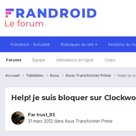
Frandroid - Actualité
Rubriques du site
Sections du f
Forums
Équipe
Utilisateurs en ligne
Clubs
Accueil
Tablettes
Asus
Asus Transformer Prime
Help! je 
Help! je suis bloquer sur Clockw
Par
trust_93
31 mars 2012
dans
Asus Transformer Prime