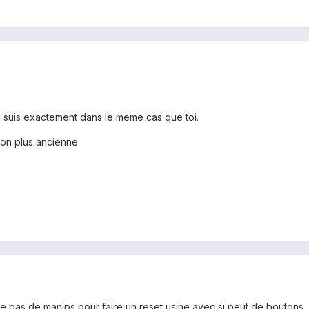
e suis exactement dans le meme cas que toi.
ion plus ancienne
ouve pas de manips pour faire un reset usine avec si peut de boutons