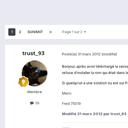
1
2
SUIVANT
Page 1 sur 2
trust_93
Posté(e)
31 mars 2012
(modifié)
Bonjour, après avoir téléchargé la verss
refuse d'installer la rom qui était dans
Si quelqu'un a une solution ou est sur P
Membre
Merci
39
Fred 75019
Modifié
31 mars 2012
par trust_93