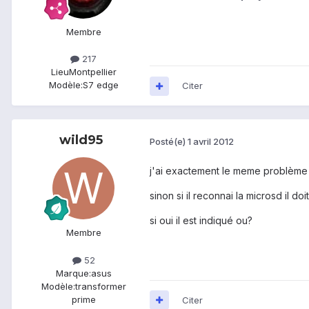
Membre
217
Lieu
Montpellier
Modèle:
S7 edge
Citer
wild95
Posté(e)
1 avril 2012
j'ai exactement le meme problème 
sinon si il reconnai la microsd il do
si oui il est indiqué ou?
Membre
52
Marque:
asus
Modèle:
transformer
prime
Citer