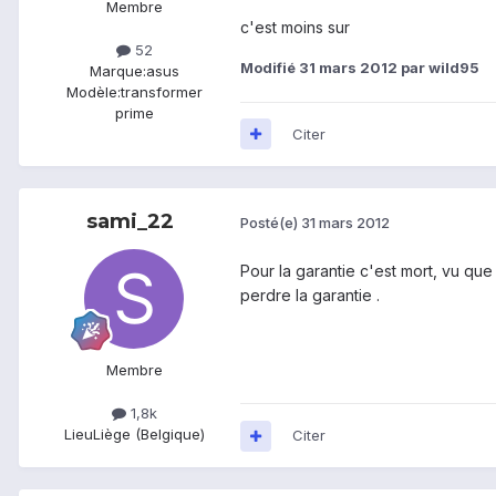
Membre
c'est moins sur
52
Modifié
31 mars 2012
par wild95
Marque:
asus
Modèle:
transformer
prime
Citer
sami_22
Posté(e)
31 mars 2012
Pour la garantie c'est mort, vu que
perdre la garantie .
Membre
1,8k
Lieu
Liège (Belgique)
Citer