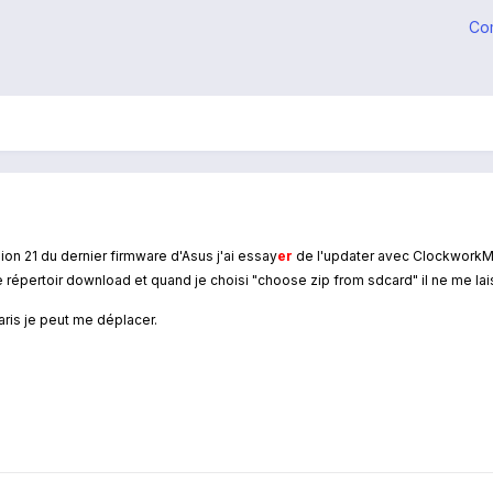
Co
ion 21 du dernier firmware d'Asus j'ai essay
er
de l'updater avec ClockworkMo
 le répertoir download et quand je choisi "choose zip from sdcard" il ne me la
aris je peut me déplacer.