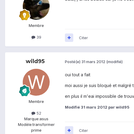
Membre
39
Citer
wild95
Posté(e)
31 mars 2012
(modifié)
oui tout a fait
moi aussi je suis bloqué et malgré 
en plus il m'eai impossible de trou
Membre
Modifié
31 mars 2012
par wild95
52
Marque:
asus
Modèle:
transformer
prime
Citer