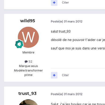
Citer
wild95
Posté(e)
31 mars 2012
salut trust_93
désolé de ne pouvoir t'aider car j
sauf que moi je suis dans une vers
Membre
52
Marque:
asus
Modèle:
transformer
prime
Citer
trust_93
Posté(e)
31 mars 2012
Salut, j'ai les boules car je ne tr