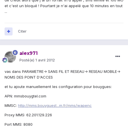
de crédit alors que j'ai un forfait 1h d'appel , sms illimité et 100 MO
et c'est un bloqué ! Pourtant je n'ai appelé que 10 minutes en tout
...
Citer
alex971
Posté(e)
1 avril 2012
vas dans PARAMETRE-> SANS FIL ET RESEAU-> RESEAU MOBILE->
NOMS DES POINT D'ACCES
et tu ajoute manuellement les configuration pour bouygues:
APN: mmsbouygtel.com
MMSC:
http://mms.bouyguest...m.fr/mms/wapenc
Proxy MMS: 62.201.129.226
Port MMS: 8080