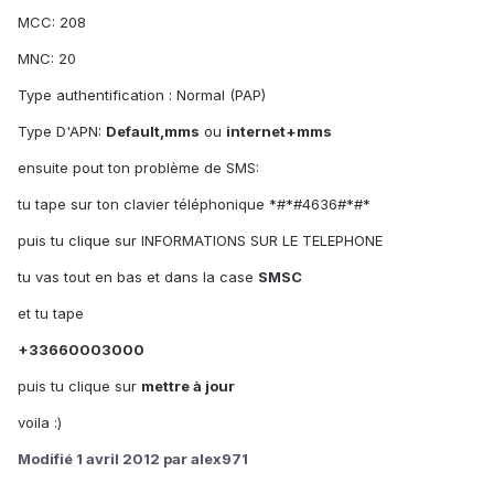
MCC: 208
MNC: 20
Type authentification : Normal (PAP)
Type D'APN:
Default,mms
ou
internet+mms
ensuite pout ton problème de SMS:
tu tape sur ton clavier téléphonique *#*#4636#*#*
puis tu clique sur INFORMATIONS SUR LE TELEPHONE
tu vas tout en bas et dans la case
SMSC
et tu tape
+33660003000
puis tu clique sur
mettre à jour
voila :)
Modifié
1 avril 2012
par alex971