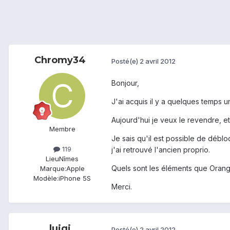
Chromy34
Posté(e)
2 avril 2012
Bonjour,
J'ai acquis il y a quelques temps 
Aujourd'hui je veux le revendre, et
Membre
Je sais qu'il est possible de débl
119
j'ai retrouvé l'ancien proprio.
Lieu
Nîmes
Quels sont les éléments que Orang
Marque:
Apple
Modèle:
iPhone 5S
Merci.
luigi
Posté(e)
2 avril 2012