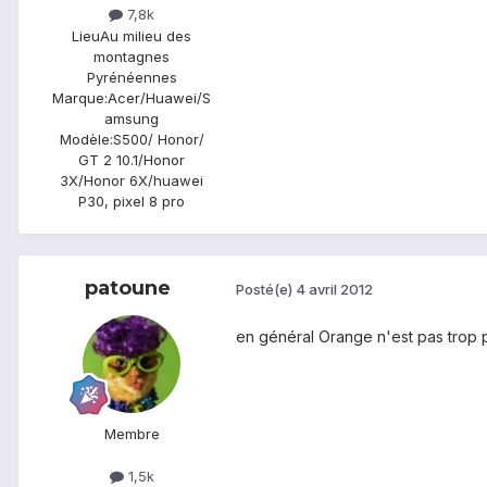
7,8k
Lieu
Au milieu des
montagnes
Pyrénéennes
Marque:
Acer/Huawei/S
amsung
Modèle:
S500/ Honor/
GT 2 10.1/Honor
3X/Honor 6X/huawei
P30, pixel 8 pro
patoune
Posté(e)
4 avril 2012
en général Orange n'est pas trop 
Membre
1,5k