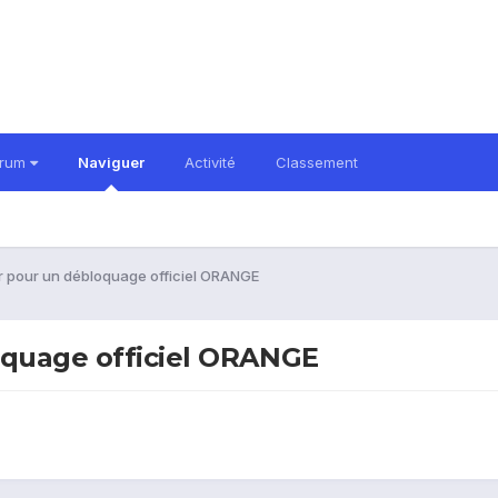
orum
Naviguer
Activité
Classement
r pour un débloquage officiel ORANGE
oquage officiel ORANGE