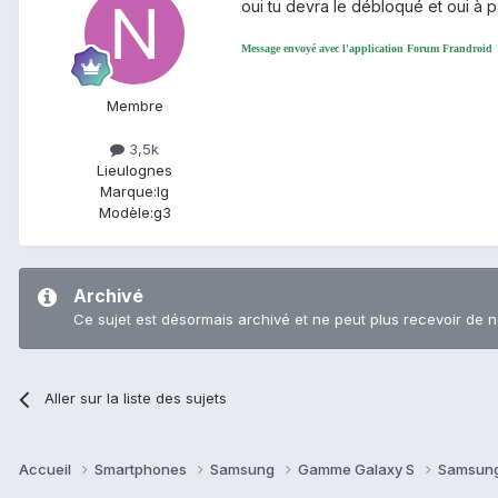
oui tu devra le débloqué et oui à p
Message envoyé avec l'application Forum Frandroid
Membre
3,5k
Lieu
lognes
Marque:
lg
Modèle:
g3
Archivé
Ce sujet est désormais archivé et ne peut plus recevoir de 
Aller sur la liste des sujets
Accueil
Smartphones
Samsung
Gamme Galaxy S
Samsung