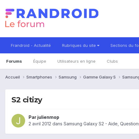
Frandroid - Actualité
Rubriques du site
Sections du f
Forums
Équipe
Utilisateurs en ligne
Clubs
Accueil
Smartphones
Samsung
Gamme Galaxy S
Samsung
S2 citizy
Par
julienmop
2 avril 2012
dans
Samsung Galaxy S2 - Aide, Questio