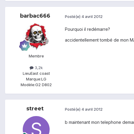
barbac666
Posté(e)
4 avril 2012
Pourquoi il redémarre?
accidentellement tombé de mon M
Membre
3,2k
Lieu
East coast
Marque:
LG
Modèle:
G2 D802
street
Posté(e)
4 avril 2012
b maintenant mon telephone demarre