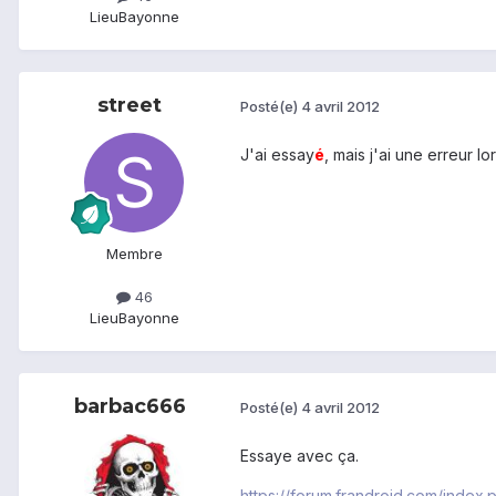
Lieu
Bayonne
street
Posté(e)
4 avril 2012
J'ai essay
é
, mais j'ai une erreur l
Membre
46
Lieu
Bayonne
barbac666
Posté(e)
4 avril 2012
Essaye avec ça.
https://forum.frandroid.com/index