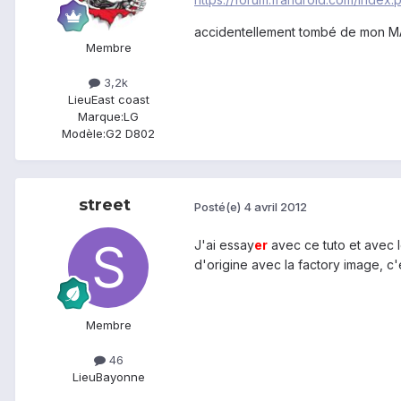
accidentellement tombé de mon M
Membre
3,2k
Lieu
East coast
Marque:
LG
Modèle:
G2 D802
street
Posté(e)
4 avril 2012
J'ai essay
er
avec ce tuto et avec l
d'origine avec la factory image, c'
Membre
46
Lieu
Bayonne