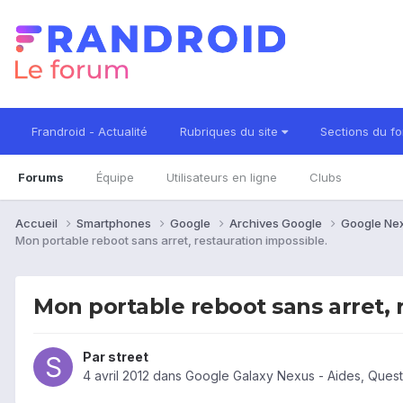
Frandroid - Actualité
Rubriques du site
Sections du f
Forums
Équipe
Utilisateurs en ligne
Clubs
Accueil
Smartphones
Google
Archives Google
Google Ne
Mon portable reboot sans arret, restauration impossible.
Mon portable reboot sans arret, 
Par
street
4 avril 2012
dans
Google Galaxy Nexus - Aides, Ques