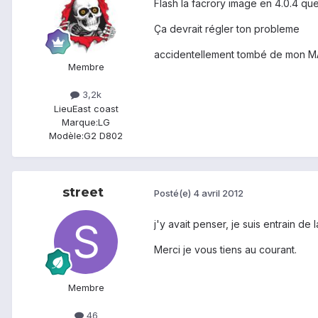
Flash la facrory image en 4.0.4 que
Ça devrait régler ton probleme
accidentellement tombé de mon M
Membre
3,2k
Lieu
East coast
Marque:
LG
Modèle:
G2 D802
street
Posté(e)
4 avril 2012
j'y avait penser, je suis entrain de
Merci je vous tiens au courant.
Membre
46