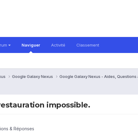
orum
Naviguer
Activité
Classement
xus
Google Galaxy Nexus
Google Galaxy Nexus - Aides, Question
restauration impossible.
tions & Réponses