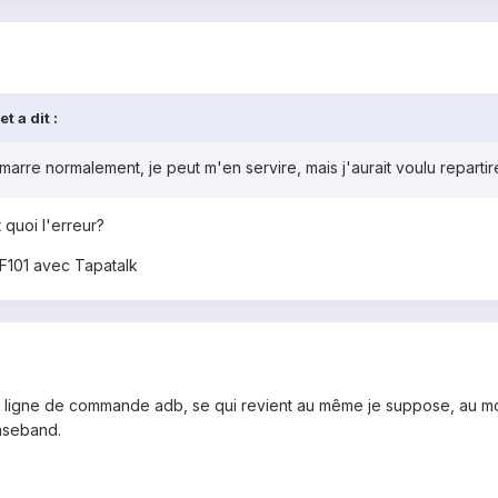
 a dit :
rre normalement, je peut m'en servire, mais j'aurait voulu reparti
quoi l'erreur?
F101 avec Tapatalk
 en ligne de commande adb, se qui revient au même je suppose, au mom
baseband.