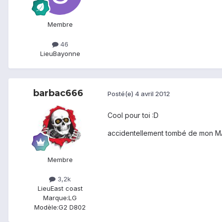
Membre
46
Lieu
Bayonne
barbac666
Posté(e)
4 avril 2012
Cool pour toi :D
accidentellement tombé de mon M
Membre
3,2k
Lieu
East coast
Marque:
LG
Modèle:
G2 D802