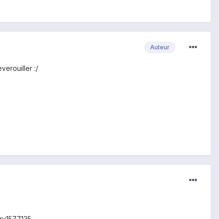
Auteur
verouiller :/
ry1577125