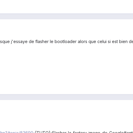
orsque j'essaye de flasher le bootloader alors que celui si est bien de
.php?/topic/83690-
[TUTO]-Flasher-la-factory-image-de-Google#ent