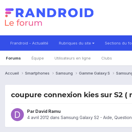
Frandroid - Actualité
Rubriques du site
Sections du f
Forums
Équipe
Utilisateurs en ligne
Clubs
Accueil
Smartphones
Samsung
Gamme Galaxy S
Samsung
coupure connexion kies sur S2 ( r
Par
David Ramu
4 avril 2012
dans
Samsung Galaxy S2 - Aide, Questio