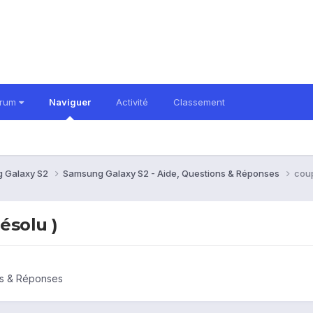
orum
Naviguer
Activité
Classement
 Galaxy S2
Samsung Galaxy S2 - Aide, Questions & Réponses
coup
ésolu )
ns & Réponses