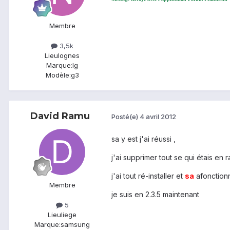
Membre
3,5k
Lieu
lognes
Marque:
lg
Modèle:
g3
David Ramu
Posté(e)
4 avril 2012
sa y est j'ai réussi ,
j'ai supprimer tout se qui étais en
j'ai tout ré-installer et
sa
afonction
Membre
je suis en 2.3.5 maintenant
5
Lieu
liege
Marque:
samsung