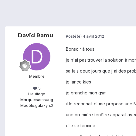
David Ramu
Posté(e)
4 avril 2012
Bonsoir à tous
je n'ai pas trouver la solution à m
sa fais deux jours que j'ai des p
Membre
je lance kies
5
je branche mon gsm
Lieu
liege
Marque:
samsung
il le reconnait et me propose une 
Modèle:
galaxy s2
une première fenêtre apparail av
elle se termine