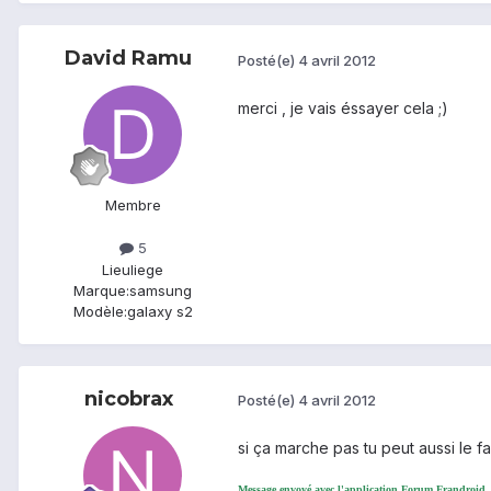
David Ramu
Posté(e)
4 avril 2012
merci , je vais éssayer cela ;)
Membre
5
Lieu
liege
Marque:
samsung
Modèle:
galaxy s2
nicobrax
Posté(e)
4 avril 2012
si ça marche pas tu peut aussi le fa
Message envoyé avec l'application Forum Frandroid