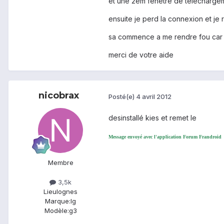
et une 2em fenêtre de téléchargem
ensuite je perd la connexion et je
sa commence a me rendre fou car j
merci de votre aide
nicobrax
Posté(e)
4 avril 2012
desinstallé kies et remet le
Message envoyé avec l'application Forum Frandroid
Membre
3,5k
Lieu
lognes
Marque:
lg
Modèle:
g3