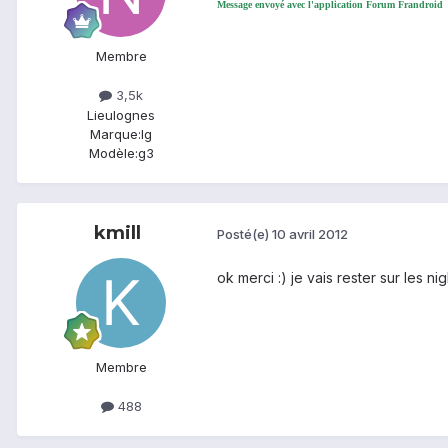
Message envoyé avec l'application Forum Frandroid
Membre
3,5k
Lieu
lognes
Marque:
lg
Modèle:
g3
kmill
Posté(e)
10 avril 2012
ok merci :) je vais rester sur les ni
Membre
488