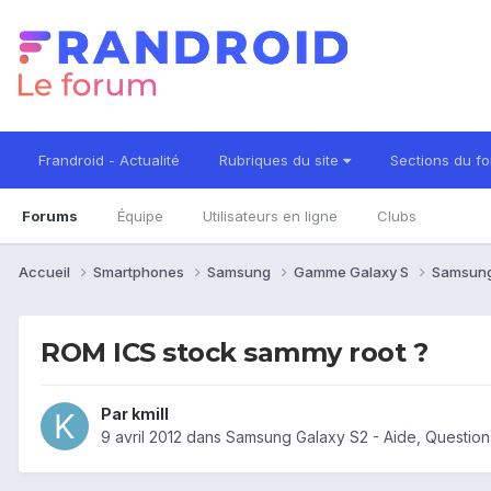
Frandroid - Actualité
Rubriques du site
Sections du f
Forums
Équipe
Utilisateurs en ligne
Clubs
Accueil
Smartphones
Samsung
Gamme Galaxy S
Samsung
ROM ICS stock sammy root ?
Par
kmill
9 avril 2012
dans
Samsung Galaxy S2 - Aide, Questio