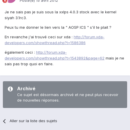
Posté(e)
15 avril 2012
Je ne sais pas je suis sous la xxlps 4.0.3 stock avec le kernel
siyah 3.1rc3.
Peux tu me donner le lien vers la " AOSP ICS " s'il te plait ?
En revanche j'ai trouvé ceci sur xda :
http://forum.xda-
developers.com/showthread.php?t=1586386
également ceci :
http://forum.xda-
developers.com/showthread.php?t=1543892&page=62
mais je ne
sais pas trop quoi en faire.
Archivé
Ce sujet est désormais archivé et ne peut plus recevoir
de nouvelles réponses.
Aller sur la liste des sujets