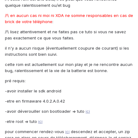
quelque ralentissement ou/et bug
/!\ en aucun cas ni moi ni XDA ne somme responsables en cas de
brick de votre téléphone
:
/!\ lisez attentivement et ne faites pas ce tuto si vous ne savez
pas exactement ce que vous faites.
il n'y a aucun risque (éventuellement coupure de courant) si les
instructions sont bien suivi.
cette rom est actuellement sur mon play et je ne rencontre aucun
bug, ralentissement et la vie de la batterie est bonne.
pré requis:
-avoir installer le sdk android
-etre en firmaware 4.0.2.A.0.42
-avoir déverouiller son bootloader => tuto
ici
-etre root => tuto
ici
pour commencer rendez-vous
ici
descendez et accepter, un zip
sera en alors en cours de téléchargement, dézippez-le et copiez