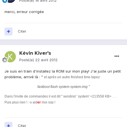
Posté(e)
16 avril 2012
merci, erreur corrigée
Citer
Kévin Kiver's
Posté(e)
22 avril 2012
Je suis en train d'installez la ROM sur mon play! J'ai juste un petit
problème, arrivé là : "
​et après un autre finished time tapez:
fastboot flash system system.img "
Dans l'invite de commandes il est dit " sendind ' system' <213558 KB> . . .
Puis plus rien ! :-s aid
er
moi svp !
Citer