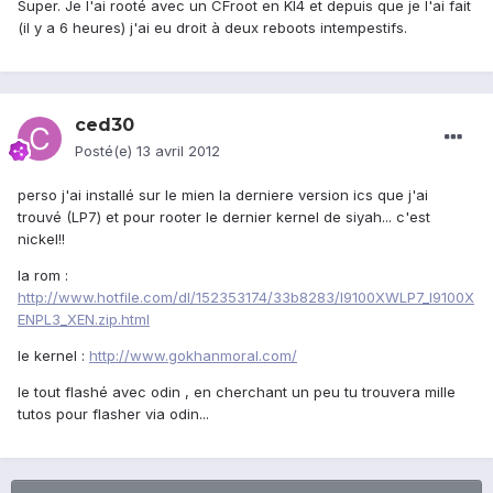
Super. Je l'ai rooté avec un CFroot en KI4 et depuis que je l'ai fait
(il y a 6 heures) j'ai eu droit à deux reboots intempestifs.
ced30
Posté(e)
13 avril 2012
perso j'ai installé sur le mien la derniere version ics que j'ai
trouvé (LP7) et pour rooter le dernier kernel de siyah... c'est
nickel!!
la rom :
http://www.hotfile.com/dl/152353174/33b8283/I9100XWLP7_I9100X
ENPL3_XEN.zip.html
le kernel :
http://www.gokhanmoral.com/
le tout flashé avec odin , en cherchant un peu tu trouvera mille
tutos pour flasher via odin...