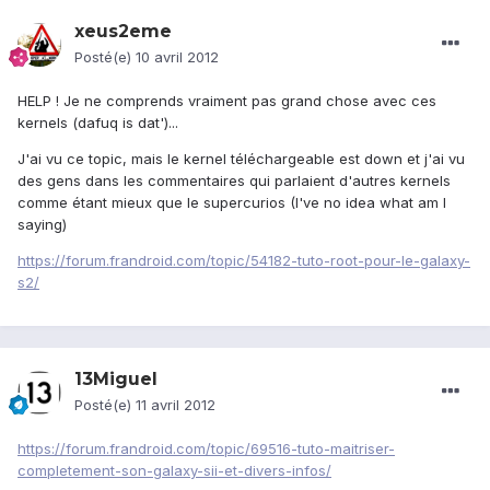
xeus2eme
Posté(e)
10 avril 2012
HELP ! Je ne comprends vraiment pas grand chose avec ces
kernels (dafuq is dat')...
J'ai vu ce topic, mais le kernel téléchargeable est down et j'ai vu
des gens dans les commentaires qui parlaient d'autres kernels
comme étant mieux que le supercurios (I've no idea what am I
saying)
https://forum.frandroid.com/topic/54182-tuto-root-pour-le-galaxy-
s2/
13Miguel
Posté(e)
11 avril 2012
https://forum.frandroid.com/topic/69516-tuto-maitriser-
completement-son-galaxy-sii-et-divers-infos/