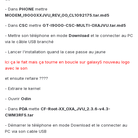
- Dans
PHONE
mettre
MODEM_I9000XXJVU_REV_00_CL1092175.tar.md5
- Dans
CSC
mettre
GT-I9000-CSC-MULTI-OXAJVU.tar.md5
- Mettre son téléphone en mode
Download
et le connecter au PC
via le câble USB branché
- Lancer l'installation quand la case passe au jaune
Ici ça le fait mais ça tourne en boucle sur galaxyS nouveau logo
avec le son
et ensuite refaire ????
- Extraire le kernel
- Ouvrir
Odin
- Dans
PDA
mette
CF-Root-XX_OXA_JVU_2.3.6-v4.3-
CWM3RFS.tar
- Démarrer le téléphone en mode Download et le connecter au
PC via son cable USB