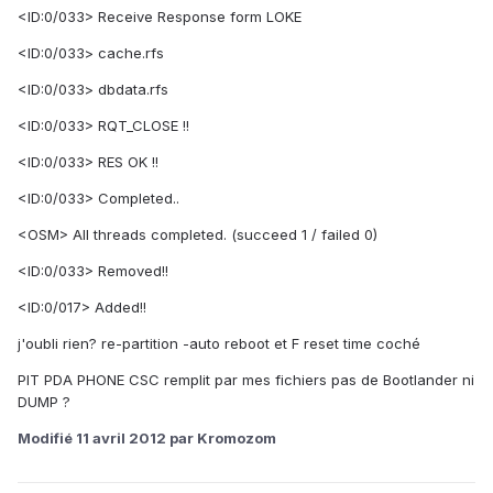
<ID:0/033> Receive Response form LOKE
<ID:0/033> cache.rfs
<ID:0/033> dbdata.rfs
<ID:0/033> RQT_CLOSE !!
<ID:0/033> RES OK !!
<ID:0/033> Completed..
<OSM> All threads completed. (succeed 1 / failed 0)
<ID:0/033> Removed!!
<ID:0/017> Added!!
j'oubli rien? re-partition -auto reboot et F reset time coché
PIT PDA PHONE CSC remplit par mes fichiers pas de Bootlander ni
DUMP ?
Modifié
11 avril 2012
par Kromozom