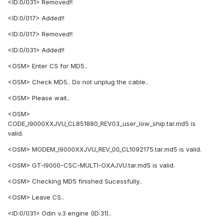
<ID:0/031> Removed!!
<ID:0/017> Added!!
<ID:0/017> Removed!!
<ID:0/031> Added!!
<OSM> Enter CS for MD5..
<OSM> Check MD5.. Do not unplug the cable..
<OSM> Please wait..
<OSM>
CODE_I9000XXJVU_CL851880_REV03_user_low_ship.tar.md5 is
valid.
<OSM> MODEM_I9000XXJVU_REV_00_CL1092175.tar.md5 is valid.
<OSM> GT-I9000-CSC-MULTI-OXAJVU.tar.md5 is valid.
<OSM> Checking MD5 finished Sucessfully..
<OSM> Leave CS..
<ID:0/031> Odin v.3 engine (ID:31)..