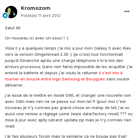
Kromozom
Posté(e)
11 avril 2012
Salut All
Un nouveau ici avec un souci ! :(
Voila Il y a quelques temps j'ai mis a jour mon Galaxy S avec Kies
vers la version Gingerbread 2.36 :) (je crois) tout fonctionnait
jusqu’à Dimanche après une charge téléphone il m'a mis des
erreurs processus (sans rien faire) impossible de les acquitter j'ai
enlevé la batterie et depuis j'ai voulu le rallumer
il s'est mis à
tourner en boucle entre logo Samsung et Bouygues
sans vouloir
démarrer.
j'ai essai de le mettre en mode DWL et charger une nouvelle rom
avec Odin mais rien ne se passe sur mon tel !!! (pour moi c'est
nouveau je n'y connais pas grand chose en manip de tel) j'ai vu
aussi une remise a réglage usine (wipe data/factory reset) ??? ou
mise à jour avec aplly sdcard: update.zip mais je n'y connais rien
:mad:
j'ai fais plusieurs forum mais la semaine ça ne bouge pas trop!