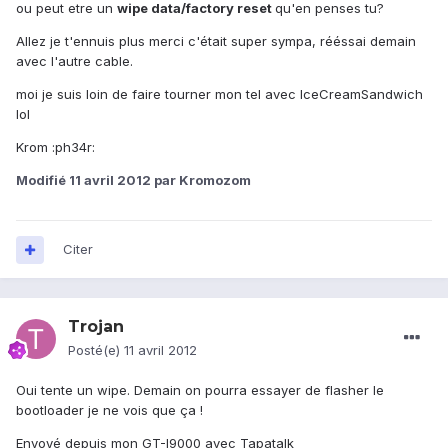
ou peut etre un
wipe data/factory reset
qu'en penses tu?
Allez je t'ennuis plus merci c'était super sympa, rééssai demain
avec l'autre cable.
moi je suis loin de faire tourner mon tel avec IceCreamSandwich
lol
Krom :ph34r:
Modifié
11 avril 2012
par Kromozom
Citer
Trojan
Posté(e)
11 avril 2012
Oui tente un wipe. Demain on pourra essayer de flasher le
bootloader je ne vois que ça !
Envoyé depuis mon GT-I9000 avec Tapatalk