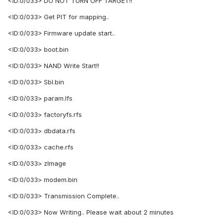
<ID:0/033> DO NOT TURN OFF TARGET!!
<ID:0/033> Get PIT for mapping..
<ID:0/033> Firmware update start..
<ID:0/033> boot.bin
<ID:0/033> NAND Write Start!!
<ID:0/033> Sbl.bin
<ID:0/033> param.lfs
<ID:0/033> factoryfs.rfs
<ID:0/033> dbdata.rfs
<ID:0/033> cache.rfs
<ID:0/033> zImage
<ID:0/033> modem.bin
<ID:0/033> Transmission Complete..
<ID:0/033> Now Writing.. Please wait about 2 minutes