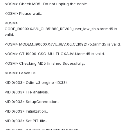
<OSM> Check MD5.. Do not unplug the cable..
<OSM> Please wait..
<OSM>
CODE_I9000XXJVU_CL851880_REV03_user_low_ship.tar.md5 is
valid.
<OSM> MODEM_I9000XXJVU_REV_00_CL1092175.tar.md5 is valid.
<OSM> GT-I9000-CSC-MULTI-OXAJVU.tar.md5 is valid.
<OSM> Checking MD5 finished Sucessfully..
<OSM> Leave CS..
<ID:0/033> Odin v.3 engine (ID:33)..
<ID:0/033> File analysis..
<ID:0/033> SetupConnection..
<ID:0/033> Initialzation..
<ID:0/033> Set PIT file..