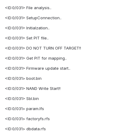
<ID:0/031> File analysis..
<ID:0/031> SetupConnection..
<ID:0/031> Initialzation..
<ID:0/031> Set PIT file..
<ID:0/031> DO NOT TURN OFF TARGET!!
<ID:0/031> Get PIT for mapping..
<ID:0/031> Firmware update start..
<ID:0/031> boot.bin
<ID:0/031> NAND Write Start!!
<ID:0/031> Sbl.bin
<ID:0/031> param.lfs
<ID:0/031> factoryfs.rfs
<ID:0/031> dbdata.rfs