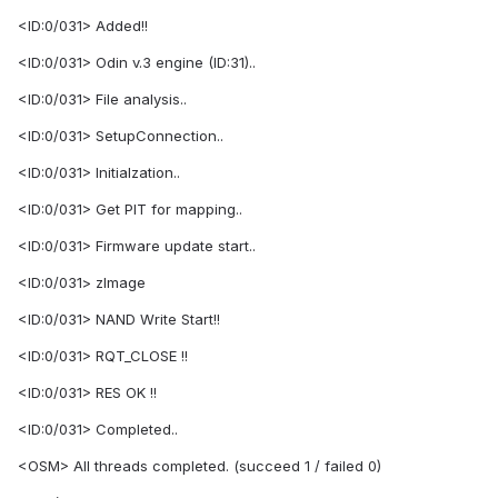
<ID:0/031> Added!!
<ID:0/031> Odin v.3 engine (ID:31)..
<ID:0/031> File analysis..
<ID:0/031> SetupConnection..
<ID:0/031> Initialzation..
<ID:0/031> Get PIT for mapping..
<ID:0/031> Firmware update start..
<ID:0/031> zImage
<ID:0/031> NAND Write Start!!
<ID:0/031> RQT_CLOSE !!
<ID:0/031> RES OK !!
<ID:0/031> Completed..
<OSM> All threads completed. (succeed 1 / failed 0)