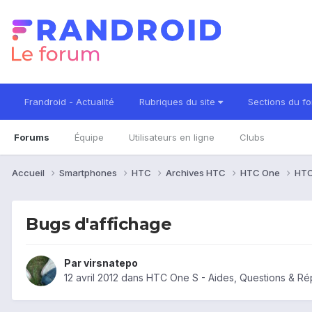
Frandroid - Actualité
Rubriques du site
Sections du f
Forums
Équipe
Utilisateurs en ligne
Clubs
Accueil
Smartphones
HTC
Archives HTC
HTC One
HTC
Bugs d'affichage
Par
virsnatepo
12 avril 2012
dans
HTC One S - Aides, Questions & R