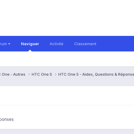
orum
Naviguer
Activité
Classement
 One - Autres
HTC One S
HTC One S - Aides, Questions & Répons
éponses