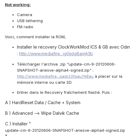
Not working:
Camera
USB tethering
FM radio
Voici, comment installer la ROM,
Installer le recovery ClockWorkMod ICS & GB avec Odin
:
http://www.mediafire...jg0jjdg8amjlj3b
Télécharger l'archive .zip "update-cm-9-20120606-
SNAPSHOT-ariesve-alpha4-signed.zip" :
http://www.mediafire...qadct3fqau748au
à placer sur la
mémoire interne ou carte SD.
Entrer dans le Recovery fraîchement flashé. Puis :
A ) HardReset Data / Cache + System
B ) Advanced --> Wipe Dalvik Cache
C ) Installer "
update-cm-9-20120606-SNAPSHOT-ariesve-alpha4-signed.zip