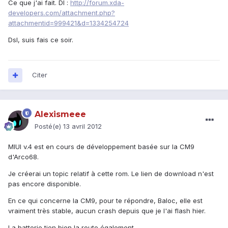
Ce que j'ai fait. Dl :
http://forum.xda-
developers.com/attachment.php?
attachmentid=999421&d=1334254724
Dsl, suis fais ce soir.
Citer
Alexismeee
Posté(e)
13 avril 2012
MIUI v.4 est en cours de développement basée sur la CM9
d'Arco68.
Je créerai un topic relatif à cette rom. Le lien de download n'est
pas encore disponible.
En ce qui concerne la CM9, pour te répondre, Baloc, elle est
vraiment très stable, aucun crash depuis que je l'ai flash hier.
La batterie tien bien la route également.