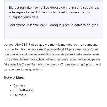
Elle est parfaite ! Je l'utilise depuis ce matin sans soucis. Là,
je te répond avec ! :D Je suis le développement depuis
quelques jours déjà.
Facilement utilisable 24/7 ! Manque juste la caméra en gros
:'(
bonjour Alex93917 et ce que vraiment la maméra de mon samsung
plus ne fonctionne pas avec
CyanogenMod 9 Alpha 4 Android 4.0.4 et
pourquoi et y a t-il une autre solution je voulais passé à cette version mais
....il y a des choses inacceptale qui marches pas et pourquoi on peu pas le
faire avec
Ice Cream Sandwich « Android 4.0″ nous samsung S plus...
merci
de repondre à mes questions.
Not working:
Camera
USB tethering
FM radio