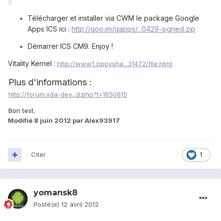
"
Télécharger et installer via CWM le package Google
Apps ICS ici :
http://goo.im/gapps/...0429-signed.zip
Démarrer ICS CM9. Enjoy !
Vitality Kernel :
http://www1.zippysha...31472/file.html
Plus d'informations :
http://forum.xda-dev...d.php?t=1650615
Bon test.
Modifié
8 juin 2012
par Alex93917
Citer
1
yomansk8
Posté(e)
12 avril 2012